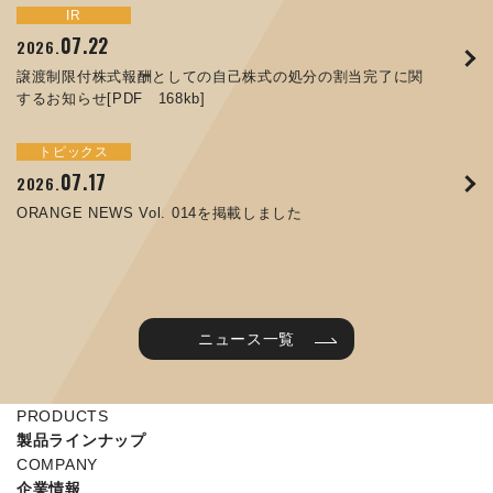
トピックス
イベント
IR
サステナビリティ
お知らせ
IR
07.22
09.10
09.26
2026.
2025.
2024.
05.29
07.01
12.09
2025.
2026.
2025.
譲渡制限付株式報酬としての自己株式の処分の割当完了に関
ORANGE NEWS Vol. 011を掲載しました
JIMTOF2024 出展のご案内 ※終了しました
するお知らせ[PDF 168kb]
コラムを更新しました：MEX金沢2025(第61回機械工業見本
コーポレートガバナンス報告書を更新しました
令和７年度石川県ワークライフバランス企業知事表彰「優良
市金沢)に出展しました！
企業賞」を受賞しました
トピックス
イベント
トピックス
IR
07.31
05.13
2025.
2024.
サステナビリティ
お知らせ
07.17
06.26
2026.
2026.
ORANGE NEWS Vol. 010を掲載しました
MEX金沢2024 学生向け会社説明コーナー予約のご案内 ※
05.15
12.04
2025.
2025.
ORANGE NEWS Vol. 014を掲載しました
終了しました
第65回定時株主総会のご報告を掲載しました
当社公式キャラクターを作りました
2025年度 学生向け工場見学を実施しました
ニュース一覧
PRODUCTS
製品ラインナップ
COMPANY
企業情報