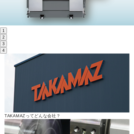
株主・投資家情報
サステナビリティ
1
採用
2
3
4
電子公告
お問い合わせ
高松流技
ご利用に際して
TAKAMAZってどんな会社？
当社のセキュリティへの取り組み
プライバシーポリシー