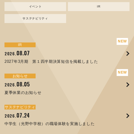
イベント
IR
サステナビリティ
サステナビリティ
トピックス
新規事業
お知らせ
イベント
IR
IR
08.07
08.05
07.17
04.03
08.07
07.24
04.10
2026.
2024.
2026.
2026.
2026.
2026.
2026.
2027年3月期 第１四半期決算短信を掲載しました
資源ごみAI 自動選別機 販売開始のお知らせ
夏季休業のお知らせ
ORANGE NEWS Vol. 014を掲載しました
MEX金沢2026 出展のご案内 ※終了しました
2027年3月期 第１四半期決算短信を掲載しました
中学生（光野中学校）の職場体験を実施しました
サステナビリティ
トピックス
お知らせ
お知らせ
イベント
IR
08.05
11.17
04.17
08.29
07.22
06.12
2026.
2025.
2026.
2025.
2026.
2026.
夏季休業のお知らせ
コラムを更新しました：MECT2025(メカトロテックジャパ
ORANGE NEWS Vol. 013を掲載しました
MECT 2025 出展のご案内 ※終了しました
譲渡制限付株式報酬としての自己株式の処分の割当完了に関
人材戦略を策定しました
ン2025)に出展しました！
するお知らせ[PDF 168kb]
サステナビリティ
サステナビリティ
トピックス
イベント
お知らせ
IR
07.24
10.01
04.16
03.26
2026.
2025.
2025.
2026.
09.02
07.07
2025.
2026.
中学生（光野中学校）の職場体験を実施しました
高松流技Vol.25を掲載しました
MEX金沢2025 出展のご案内 ※終了しました
「健康経営優良法人２０２６（大規模法人部門）」に認定さ
XWT-8 日本デザイン振興会賞受賞！
8月27日 個人投資家向け会社説明会（東京）の開催決定
れました