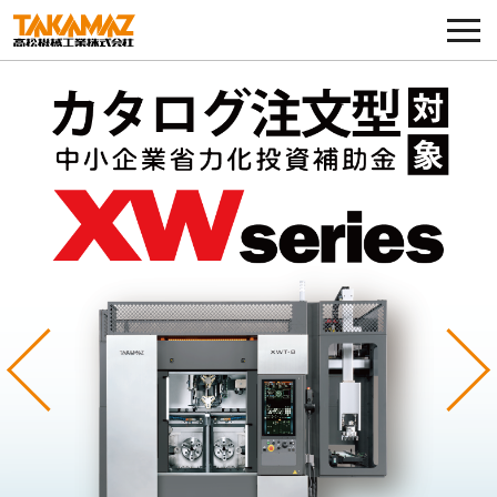
各種お問い合わせ・部品注文
採用に関してはこちらから
企業情報
展示会・イベント
ニュース
コラム
Previous
Ne
製品ラインナップ
サービス／サポート