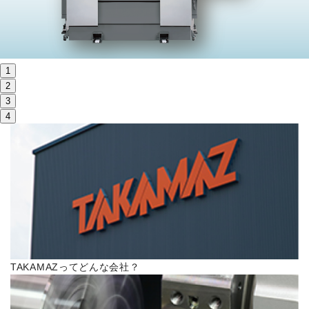
株主・投資家情報
サステナビリティ
1
採用
2
3
4
電子公告
お問い合わせ
高松流技
ご利用に際して
TAKAMAZってどんな会社？
当社のセキュリティへの取り組み
プライバシーポリシー