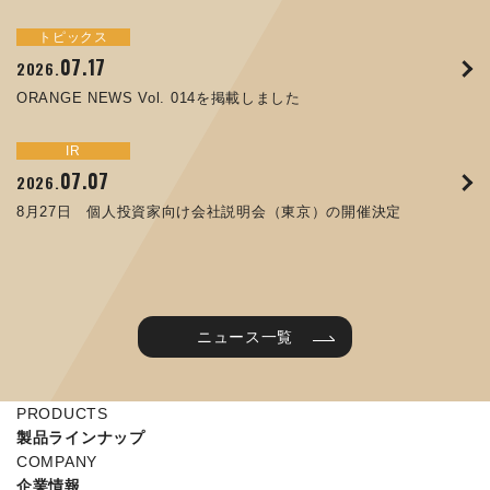
トピックス
イベント
サステナビリティ
トピックス
お知らせ
IR
09.10
09.26
2025.
2024.
07.17
05.29
06.26
12.09
2026.
2025.
2026.
2025.
ORANGE NEWS Vol. 011を掲載しました
JIMTOF2024 出展のご案内 ※終了しました
ORANGE NEWS Vol. 014を掲載しました
コラムを更新しました：MEX金沢2025(第61回機械工業見本
第65回定時株主総会のご報告を掲載しました
令和７年度石川県ワークライフバランス企業知事表彰「優良
市金沢)に出展しました！
企業賞」を受賞しました
トピックス
イベント
IR
IR
07.31
05.13
2025.
2024.
サステナビリティ
お知らせ
07.07
06.25
2026.
2026.
ORANGE NEWS Vol. 010を掲載しました
MEX金沢2024 学生向け会社説明コーナー予約のご案内 ※
05.15
12.04
2025.
2025.
8月27日 個人投資家向け会社説明会（東京）の開催決定
終了しました
譲渡制限付株式報酬としての自己株式の処分に関するお知ら
当社公式キャラクターを作りました
せ[PDF 230kb]
2025年度 学生向け工場見学を実施しました
ニュース一覧
PRODUCTS
製品ラインナップ
COMPANY
企業情報