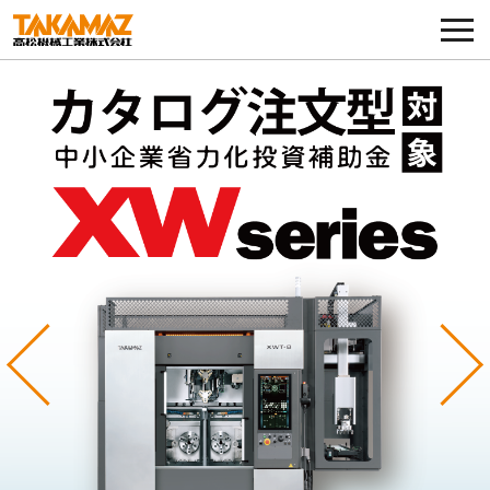
各種お問い合わせ・部品注文
採用に関してはこちらから
企業情報
展示会・イベント
ニュース
コラム
Previous
Ne
製品ラインナップ
サービス／サポート