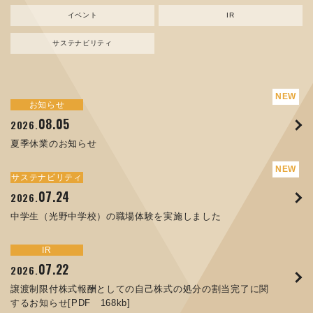
イベント
IR
サステナビリティ
サステナビリティ
トピックス
お知らせ
新規事業
お知らせ
イベント
IR
08.05
08.05
07.17
04.03
07.22
07.24
04.10
2026.
2024.
2026.
2026.
2026.
2026.
2026.
夏季休業のお知らせ
資源ごみAI 自動選別機 販売開始のお知らせ
夏季休業のお知らせ
ORANGE NEWS Vol. 014を掲載しました
MEX金沢2026 出展のご案内 ※終了しました
譲渡制限付株式報酬としての自己株式の処分の割当完了に関
中学生（光野中学校）の職場体験を実施しました
するお知らせ[PDF 168kb]
サステナビリティ
サステナビリティ
トピックス
お知らせ
イベント
IR
07.24
11.17
04.17
08.29
06.12
2026.
2025.
2026.
2025.
2026.
07.07
2026.
中学生（光野中学校）の職場体験を実施しました
コラムを更新しました：MECT2025(メカトロテックジャパ
ORANGE NEWS Vol. 013を掲載しました
MECT 2025 出展のご案内 ※終了しました
人材戦略を策定しました
ン2025)に出展しました！
8月27日 個人投資家向け会社説明会（東京）の開催決定
サステナビリティ
トピックス
イベント
IR
お知らせ
IR
07.22
10.01
04.16
03.26
2026.
2025.
2025.
2026.
09.02
07.01
2025.
2026.
譲渡制限付株式報酬としての自己株式の処分の割当完了に関
高松流技Vol.25を掲載しました
MEX金沢2025 出展のご案内 ※終了しました
「健康経営優良法人２０２６（大規模法人部門）」に認定さ
するお知らせ[PDF 168kb]
XWT-8 日本デザイン振興会賞受賞！
コーポレートガバナンス報告書を更新しました
れました