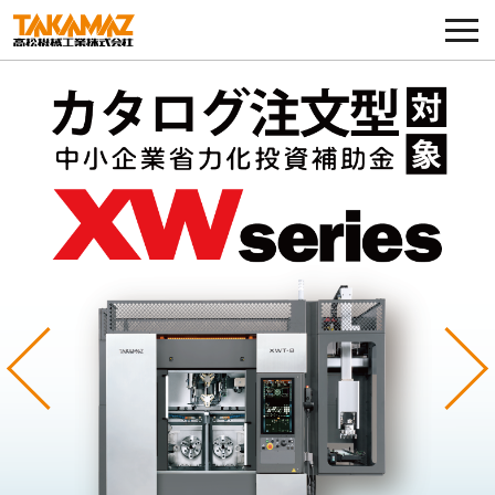
各種お問い合わせ・部品注文
採用に関してはこちらから
企業情報
展示会・イベント
ニュース
コラム
Previous
Ne
製品ラインナップ
サービス／サポート