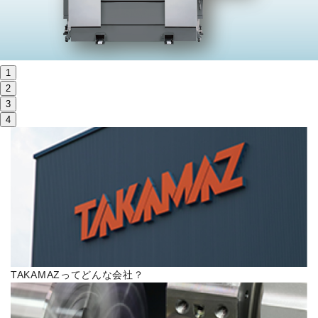
株主・投資家情報
サステナビリティ
1
採用
2
3
4
電子公告
お問い合わせ
高松流技
ご利用に際して
TAKAMAZってどんな会社？
当社のセキュリティへの取り組み
プライバシーポリシー