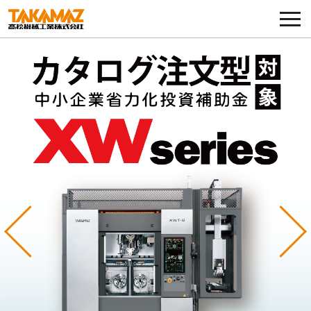
各種お問い合わせ・部品注文
採用に関してはこちらから
企業情報
展示会・イベント
ニュース
コラム
Previous
Ne
製品ラインナップ
サービス／サポート