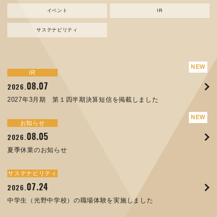
イベント
IR
サステナビリティ
サステナビリティ
トピックス
新規事業
お知らせ
イベント
IR
IR
08.07
08.05
07.17
04.03
08.07
07.24
04.10
2026.
2024.
2026.
2026.
2026.
2026.
2026.
2027年3月期 第１四半期決算短信を掲載しました
資源ごみAI 自動選別機 販売開始のお知らせ
夏季休業のお知らせ
ORANGE NEWS Vol. 014を掲載しました
MEX金沢2026 出展のご案内 ※終了しました
2027年3月期 第１四半期決算短信を掲載しました
中学生（光野中学校）の職場体験を実施しました
サステナビリティ
トピックス
お知らせ
お知らせ
イベント
IR
08.05
11.17
04.17
08.29
07.22
06.12
2026.
2025.
2026.
2025.
2026.
2026.
夏季休業のお知らせ
コラムを更新しました：MECT2025(メカトロテックジャパ
ORANGE NEWS Vol. 013を掲載しました
MECT 2025 出展のご案内 ※終了しました
譲渡制限付株式報酬としての自己株式の処分の割当完了に関
人材戦略を策定しました
ン2025)に出展しました！
するお知らせ[PDF 168kb]
サステナビリティ
サステナビリティ
トピックス
イベント
お知らせ
IR
07.24
10.01
04.16
03.26
2026.
2025.
2025.
2026.
09.02
07.07
2025.
2026.
中学生（光野中学校）の職場体験を実施しました
高松流技Vol.25を掲載しました
MEX金沢2025 出展のご案内 ※終了しました
「健康経営優良法人２０２６（大規模法人部門）」に認定さ
XWT-8 日本デザイン振興会賞受賞！
8月27日 個人投資家向け会社説明会（東京）の開催決定
れました