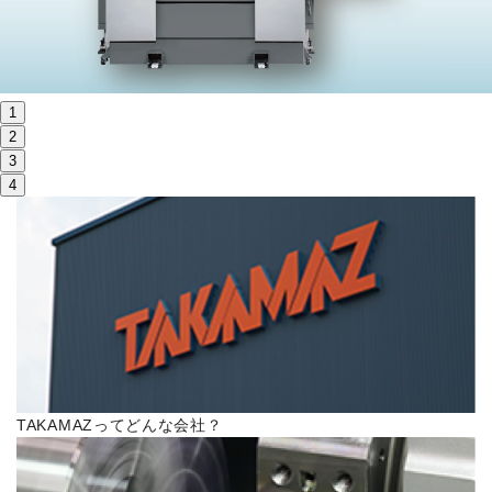
株主・投資家情報
サステナビリティ
1
採用
2
3
4
電子公告
お問い合わせ
高松流技
ご利用に際して
TAKAMAZってどんな会社？
当社のセキュリティへの取り組み
プライバシーポリシー