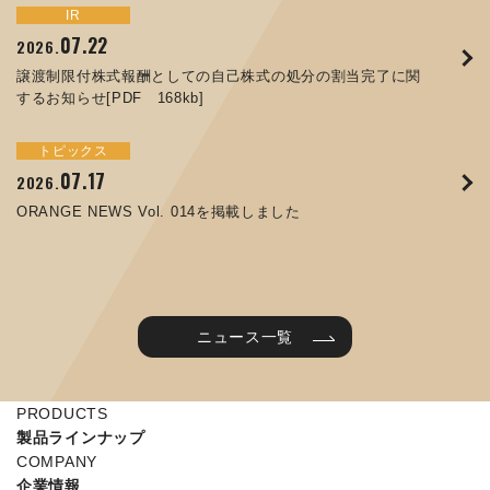
トピックス
イベント
IR
サステナビリティ
お知らせ
IR
07.22
09.10
09.26
2026.
2025.
2024.
05.29
07.01
12.09
2025.
2026.
2025.
譲渡制限付株式報酬としての自己株式の処分の割当完了に関
ORANGE NEWS Vol. 011を掲載しました
JIMTOF2024 出展のご案内 ※終了しました
するお知らせ[PDF 168kb]
コラムを更新しました：MEX金沢2025(第61回機械工業見本
コーポレートガバナンス報告書を更新しました
令和７年度石川県ワークライフバランス企業知事表彰「優良
市金沢)に出展しました！
企業賞」を受賞しました
トピックス
イベント
トピックス
IR
07.31
05.13
2025.
2024.
サステナビリティ
お知らせ
07.17
06.26
2026.
2026.
ORANGE NEWS Vol. 010を掲載しました
MEX金沢2024 学生向け会社説明コーナー予約のご案内 ※
05.15
12.04
2025.
2025.
ORANGE NEWS Vol. 014を掲載しました
終了しました
第65回定時株主総会のご報告を掲載しました
当社公式キャラクターを作りました
2025年度 学生向け工場見学を実施しました
ニュース一覧
PRODUCTS
製品ラインナップ
COMPANY
企業情報