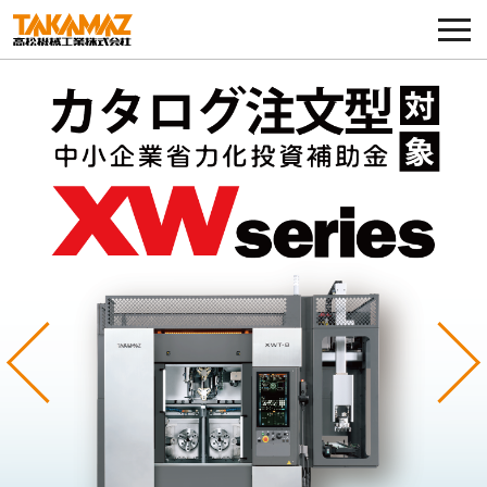
各種お問い合わせ・部品注文
採用に関してはこちらから
企業情報
展示会・イベント
ニュース
コラム
Previous
Ne
製品ラインナップ
サービス／サポート