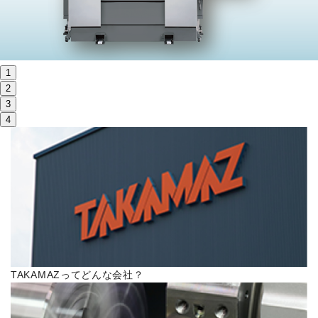
株主・投資家情報
サステナビリティ
1
採用
2
3
4
電子公告
お問い合わせ
高松流技
ご利用に際して
TAKAMAZってどんな会社？
当社のセキュリティへの取り組み
プライバシーポリシー