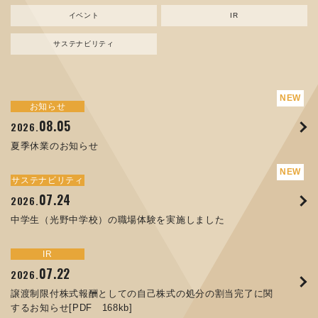
イベント
IR
サステナビリティ
サステナビリティ
トピックス
お知らせ
新規事業
お知らせ
イベント
IR
08.05
08.05
07.17
04.03
07.22
07.24
04.10
2026.
2024.
2026.
2026.
2026.
2026.
2026.
夏季休業のお知らせ
資源ごみAI 自動選別機 販売開始のお知らせ
夏季休業のお知らせ
ORANGE NEWS Vol. 014を掲載しました
MEX金沢2026 出展のご案内 ※終了しました
譲渡制限付株式報酬としての自己株式の処分の割当完了に関
中学生（光野中学校）の職場体験を実施しました
するお知らせ[PDF 168kb]
サステナビリティ
サステナビリティ
トピックス
お知らせ
イベント
IR
07.24
11.17
04.17
08.29
06.12
2026.
2025.
2026.
2025.
2026.
07.07
2026.
中学生（光野中学校）の職場体験を実施しました
コラムを更新しました：MECT2025(メカトロテックジャパ
ORANGE NEWS Vol. 013を掲載しました
MECT 2025 出展のご案内 ※終了しました
人材戦略を策定しました
ン2025)に出展しました！
8月27日 個人投資家向け会社説明会（東京）の開催決定
サステナビリティ
トピックス
イベント
IR
お知らせ
IR
07.22
10.01
04.16
03.26
2026.
2025.
2025.
2026.
09.02
07.01
2025.
2026.
譲渡制限付株式報酬としての自己株式の処分の割当完了に関
高松流技Vol.25を掲載しました
MEX金沢2025 出展のご案内 ※終了しました
「健康経営優良法人２０２６（大規模法人部門）」に認定さ
するお知らせ[PDF 168kb]
XWT-8 日本デザイン振興会賞受賞！
コーポレートガバナンス報告書を更新しました
れました