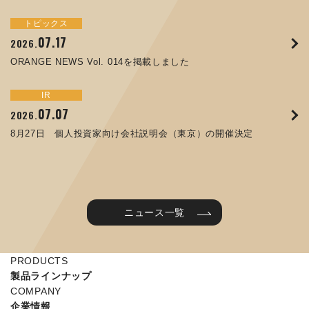
トピックス
イベント
サステナビリティ
トピックス
お知らせ
IR
09.10
09.26
2025.
2024.
07.17
05.29
06.26
12.09
2026.
2025.
2026.
2025.
ORANGE NEWS Vol. 011を掲載しました
JIMTOF2024 出展のご案内 ※終了しました
ORANGE NEWS Vol. 014を掲載しました
コラムを更新しました：MEX金沢2025(第61回機械工業見本
第65回定時株主総会のご報告を掲載しました
令和７年度石川県ワークライフバランス企業知事表彰「優良
市金沢)に出展しました！
企業賞」を受賞しました
トピックス
イベント
IR
IR
07.31
05.13
2025.
2024.
サステナビリティ
お知らせ
07.07
06.25
2026.
2026.
ORANGE NEWS Vol. 010を掲載しました
MEX金沢2024 学生向け会社説明コーナー予約のご案内 ※
05.15
12.04
2025.
2025.
8月27日 個人投資家向け会社説明会（東京）の開催決定
終了しました
譲渡制限付株式報酬としての自己株式の処分に関するお知ら
当社公式キャラクターを作りました
せ[PDF 230kb]
2025年度 学生向け工場見学を実施しました
ニュース一覧
PRODUCTS
製品ラインナップ
COMPANY
企業情報