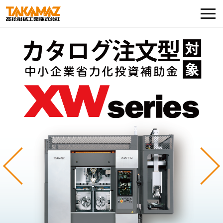
各種お問い合わせ・部品注文
採用に関してはこちらから
企業情報
展示会・イベント
ニュース
コラム
Previous
Ne
製品ラインナップ
サービス／サポート