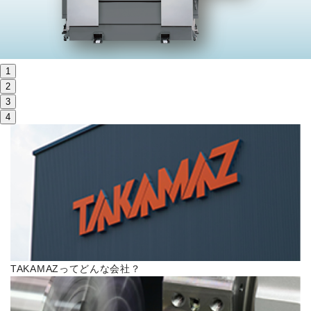
株主・投資家情報
サステナビリティ
1
採用
2
3
4
電子公告
お問い合わせ
高松流技
ご利用に際して
TAKAMAZってどんな会社？
当社のセキュリティへの取り組み
プライバシーポリシー