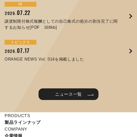
トピックス
イベント
IR
サステナビリティ
お知らせ
IR
07.22
09.10
09.26
2026.
2025.
2024.
05.29
07.01
12.09
2025.
2026.
2025.
譲渡制限付株式報酬としての自己株式の処分の割当完了に関
ORANGE NEWS Vol. 011を掲載しました
JIMTOF2024 出展のご案内 ※終了しました
するお知らせ[PDF 168kb]
コラムを更新しました：MEX金沢2025(第61回機械工業見本
コーポレートガバナンス報告書を更新しました
令和７年度石川県ワークライフバランス企業知事表彰「優良
市金沢)に出展しました！
企業賞」を受賞しました
トピックス
イベント
トピックス
IR
07.31
05.13
2025.
2024.
サステナビリティ
お知らせ
07.17
06.26
2026.
2026.
ORANGE NEWS Vol. 010を掲載しました
MEX金沢2024 学生向け会社説明コーナー予約のご案内 ※
05.15
12.04
2025.
2025.
ORANGE NEWS Vol. 014を掲載しました
終了しました
第65回定時株主総会のご報告を掲載しました
当社公式キャラクターを作りました
2025年度 学生向け工場見学を実施しました
ニュース一覧
PRODUCTS
製品ラインナップ
COMPANY
企業情報