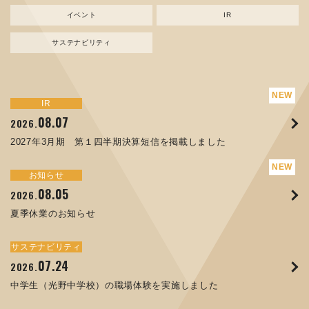
イベント
IR
サステナビリティ
サステナビリティ
トピックス
新規事業
お知らせ
イベント
IR
IR
08.07
08.05
07.17
04.03
08.07
07.24
04.10
2026.
2024.
2026.
2026.
2026.
2026.
2026.
2027年3月期 第１四半期決算短信を掲載しました
資源ごみAI 自動選別機 販売開始のお知らせ
夏季休業のお知らせ
ORANGE NEWS Vol. 014を掲載しました
MEX金沢2026 出展のご案内 ※終了しました
2027年3月期 第１四半期決算短信を掲載しました
中学生（光野中学校）の職場体験を実施しました
サステナビリティ
トピックス
お知らせ
お知らせ
イベント
IR
08.05
11.17
04.17
08.29
07.22
06.12
2026.
2025.
2026.
2025.
2026.
2026.
夏季休業のお知らせ
コラムを更新しました：MECT2025(メカトロテックジャパ
ORANGE NEWS Vol. 013を掲載しました
MECT 2025 出展のご案内 ※終了しました
譲渡制限付株式報酬としての自己株式の処分の割当完了に関
人材戦略を策定しました
ン2025)に出展しました！
するお知らせ[PDF 168kb]
サステナビリティ
サステナビリティ
トピックス
イベント
お知らせ
IR
07.24
10.01
04.16
03.26
2026.
2025.
2025.
2026.
09.02
07.07
2025.
2026.
中学生（光野中学校）の職場体験を実施しました
高松流技Vol.25を掲載しました
MEX金沢2025 出展のご案内 ※終了しました
「健康経営優良法人２０２６（大規模法人部門）」に認定さ
XWT-8 日本デザイン振興会賞受賞！
8月27日 個人投資家向け会社説明会（東京）の開催決定
れました