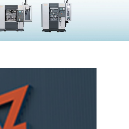
採用
UBLIC NOTICE
子公告
電子公告
CONTACT
問い合わせ
製品の仕様・カタログ請求
機械の故障・トラブル
加工の方法・技術に関して
部品注文・見積依頼