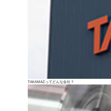
トピックス一覧
イベントニュース一覧
IRニュース一覧
COLUMN
コラム
ALL
製品情報一覧
加工技術一覧
TAKAMAZってどんな会社？
作ってみた一覧
基礎知識一覧
イベント一覧