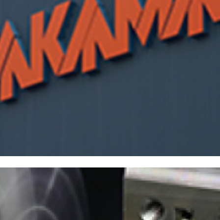
株主・投資家情報
中期経営計画
コーポレートガバナンス
業績データ
株式情報
株式の状況
配当・株主還元
株価情報
株主総会
IRカレンダー
IRライブラリ
決算短信