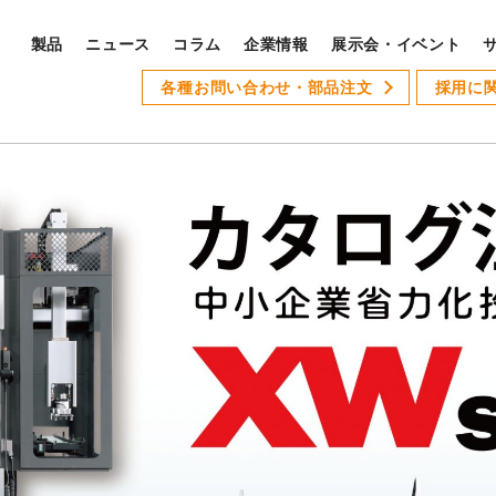
製品
ニュース
コラム
企業情報
展示会・イベント
PRODUCTS
各種お問い合わせ・部品注文
採用に
S
製品ラインナップ
サ
全製品ラインナップ
Xseries
AT-1
GSLseries
GANG TYPE series
XWseries
XDseries
採
XYseries