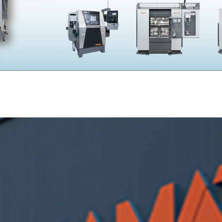
SKIVING MACHINE
XVseries
P
その他製品
カタログダウンロード
電
資源ごみAI自動選別機
SERVICE
サービス／サポート
お
サービス／サポート
IR