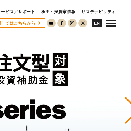
サービス／サポート
株主・投資家情報
サステナビリティ
関してはこちらから
USTAINABILITY
EN
ステナビリティ
サステナビリティに対する考え方
SDGsへの取り組み
ESG活動
ISO26000対照表
N
RECRUIT
用