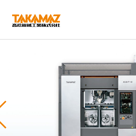
CORPORATE
企業情報
社長挨拶
会社概要
沿革
組織図
環境方針
Previous
拠点紹介
TAKAMAZってどんな会社？
事業内容