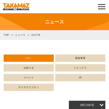
各種お問い合わせ・部品注文
採用に関してはこちらから
ニュース
企業情報
TOP
>
ニュース
>
2017年
展示会・イベント
ALL
新規事業
ニュース
お知らせ
トピックス
コラム
イベント
IR
製品ラインナップ
サステナビリティ
サービス／サポート
ARCHIVE