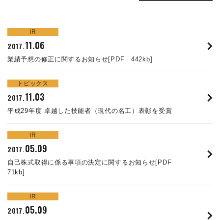
株主・投資家情報
IR
サステナビリティ
11.06
2017.
業績予想の修正に関するお知らせ[PDF 442kb]
採用
トピックス
電子公告
11.03
2017.
平成29年度 卓越した技能者（現代の名工）表彰を受賞
お問い合わせ
IR
高松流技
05.09
2017.
自己株式取得に係る事項の決定に関するお知らせ[PDF
ご利用に際して
71kb]
当社のセキュリティへの取り組み
IR
05.09
2017.
プライバシーポリシー