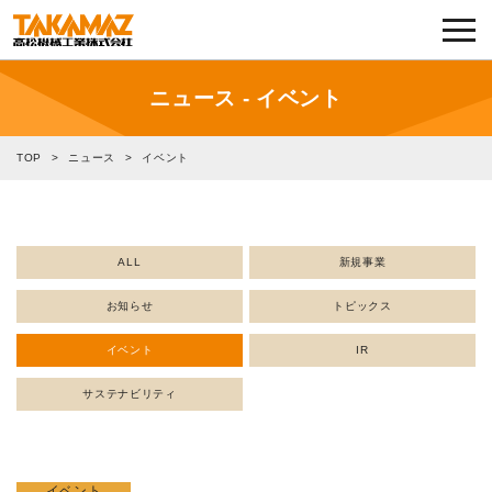
各種お問い合わせ・部品注文
採用に関してはこちらから
ニュース - イベント
企業情報
TOP
>
ニュース
>
イベント
展示会・イベント
ALL
新規事業
ニュース
お知らせ
トピックス
コラム
イベント
IR
製品ラインナップ
サステナビリティ
サービス／サポート
イベント