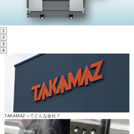
株主・投資家情報
サステナビリティ
1
採用
2
3
4
電子公告
お問い合わせ
高松流技
ご利用に際して
TAKAMAZってどんな会社？
当社のセキュリティへの取り組み
プライバシーポリシー