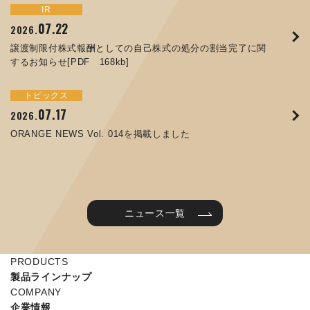
トピックス
イベント
IR
サステナビリティ
お知らせ
IR
07.22
09.10
09.26
2026.
2025.
2024.
05.29
07.01
12.09
2025.
2026.
2025.
譲渡制限付株式報酬としての自己株式の処分の割当完了に関
ORANGE NEWS Vol. 011を掲載しました
JIMTOF2024 出展のご案内 ※終了しました
するお知らせ[PDF 168kb]
コラムを更新しました：MEX金沢2025(第61回機械工業見本
コーポレートガバナンス報告書を更新しました
令和７年度石川県ワークライフバランス企業知事表彰「優良
市金沢)に出展しました！
企業賞」を受賞しました
トピックス
イベント
トピックス
IR
07.31
05.13
2025.
2024.
サステナビリティ
お知らせ
07.17
06.26
2026.
2026.
ORANGE NEWS Vol. 010を掲載しました
MEX金沢2024 学生向け会社説明コーナー予約のご案内 ※
05.15
12.04
2025.
2025.
ORANGE NEWS Vol. 014を掲載しました
終了しました
第65回定時株主総会のご報告を掲載しました
当社公式キャラクターを作りました
2025年度 学生向け工場見学を実施しました
ニュース一覧
PRODUCTS
製品ラインナップ
COMPANY
企業情報