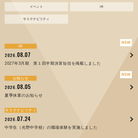
イベント
IR
サステナビリティ
サステナビリティ
トピックス
新規事業
お知らせ
イベント
IR
IR
08.07
08.05
07.17
04.03
08.07
07.24
04.10
2026.
2024.
2026.
2026.
2026.
2026.
2026.
2027年3月期 第１四半期決算短信を掲載しました
資源ごみAI 自動選別機 販売開始のお知らせ
夏季休業のお知らせ
ORANGE NEWS Vol. 014を掲載しました
MEX金沢2026 出展のご案内 ※終了しました
2027年3月期 第１四半期決算短信を掲載しました
中学生（光野中学校）の職場体験を実施しました
サステナビリティ
トピックス
お知らせ
お知らせ
イベント
IR
08.05
11.17
04.17
08.29
07.22
06.12
2026.
2025.
2026.
2025.
2026.
2026.
夏季休業のお知らせ
コラムを更新しました：MECT2025(メカトロテックジャパ
ORANGE NEWS Vol. 013を掲載しました
MECT 2025 出展のご案内 ※終了しました
譲渡制限付株式報酬としての自己株式の処分の割当完了に関
人材戦略を策定しました
ン2025)に出展しました！
するお知らせ[PDF 168kb]
サステナビリティ
サステナビリティ
トピックス
イベント
お知らせ
IR
07.24
10.01
04.16
03.26
2026.
2025.
2025.
2026.
09.02
07.07
2025.
2026.
中学生（光野中学校）の職場体験を実施しました
高松流技Vol.25を掲載しました
MEX金沢2025 出展のご案内 ※終了しました
「健康経営優良法人２０２６（大規模法人部門）」に認定さ
XWT-8 日本デザイン振興会賞受賞！
8月27日 個人投資家向け会社説明会（東京）の開催決定
れました