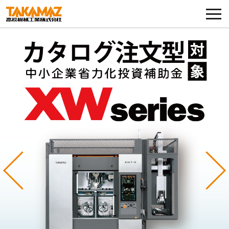
各種お問い合わせ・部品注文
採用に関してはこちらから
企業情報
展示会・イベント
ニュース
コラム
Previous
Ne
製品ラインナップ
サービス／サポート