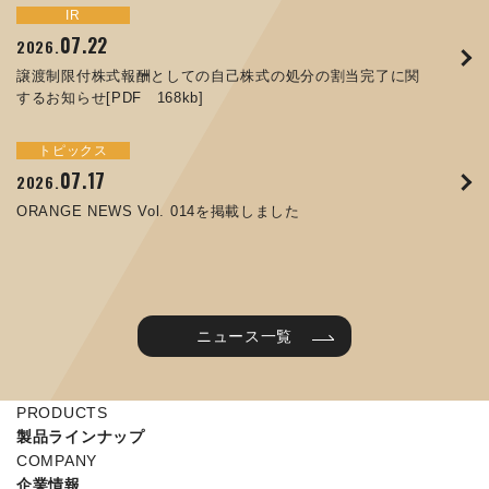
トピックス
イベント
IR
サステナビリティ
お知らせ
IR
07.22
09.10
09.26
2026.
2025.
2024.
05.29
07.01
12.09
2025.
2026.
2025.
譲渡制限付株式報酬としての自己株式の処分の割当完了に関
ORANGE NEWS Vol. 011を掲載しました
JIMTOF2024 出展のご案内 ※終了しました
するお知らせ[PDF 168kb]
コラムを更新しました：MEX金沢2025(第61回機械工業見本
コーポレートガバナンス報告書を更新しました
令和７年度石川県ワークライフバランス企業知事表彰「優良
市金沢)に出展しました！
企業賞」を受賞しました
トピックス
イベント
トピックス
IR
07.31
05.13
2025.
2024.
サステナビリティ
お知らせ
07.17
06.26
2026.
2026.
ORANGE NEWS Vol. 010を掲載しました
MEX金沢2024 学生向け会社説明コーナー予約のご案内 ※
05.15
12.04
2025.
2025.
ORANGE NEWS Vol. 014を掲載しました
終了しました
第65回定時株主総会のご報告を掲載しました
当社公式キャラクターを作りました
2025年度 学生向け工場見学を実施しました
ニュース一覧
PRODUCTS
製品ラインナップ
COMPANY
企業情報