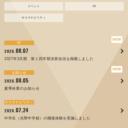
イベント
IR
サステナビリティ
サステナビリティ
トピックス
新規事業
お知らせ
イベント
IR
IR
08.07
08.05
07.17
04.03
08.07
07.24
04.10
2026.
2024.
2026.
2026.
2026.
2026.
2026.
2027年3月期 第１四半期決算短信を掲載しました
資源ごみAI 自動選別機 販売開始のお知らせ
夏季休業のお知らせ
ORANGE NEWS Vol. 014を掲載しました
MEX金沢2026 出展のご案内 ※終了しました
2027年3月期 第１四半期決算短信を掲載しました
中学生（光野中学校）の職場体験を実施しました
サステナビリティ
トピックス
お知らせ
お知らせ
イベント
IR
08.05
11.17
04.17
08.29
07.22
06.12
2026.
2025.
2026.
2025.
2026.
2026.
夏季休業のお知らせ
コラムを更新しました：MECT2025(メカトロテックジャパ
ORANGE NEWS Vol. 013を掲載しました
MECT 2025 出展のご案内 ※終了しました
譲渡制限付株式報酬としての自己株式の処分の割当完了に関
人材戦略を策定しました
ン2025)に出展しました！
するお知らせ[PDF 168kb]
サステナビリティ
サステナビリティ
トピックス
イベント
お知らせ
IR
07.24
10.01
04.16
03.26
2026.
2025.
2025.
2026.
09.02
07.07
2025.
2026.
中学生（光野中学校）の職場体験を実施しました
高松流技Vol.25を掲載しました
MEX金沢2025 出展のご案内 ※終了しました
「健康経営優良法人２０２６（大規模法人部門）」に認定さ
XWT-8 日本デザイン振興会賞受賞！
8月27日 個人投資家向け会社説明会（東京）の開催決定
れました