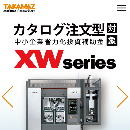
各種お問い合わせ・部品注文
採用に関してはこちらから
企業情報
展示会・イベント
ニュース
コラム
Previous
Ne
製品ラインナップ
サービス／サポート