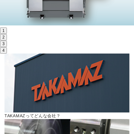
株主・投資家情報
サステナビリティ
1
採用
2
3
4
電子公告
お問い合わせ
高松流技
ご利用に際して
TAKAMAZってどんな会社？
当社のセキュリティへの取り組み
プライバシーポリシー