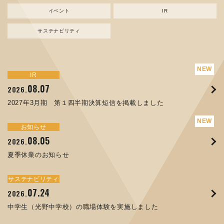
イベント
IR
サステナビリティ
サステナビリティ
トピックス
新規事業
お知らせ
イベント
IR
IR
08.07
08.05
07.17
04.03
08.07
07.24
04.10
2026.
2024.
2026.
2026.
2026.
2026.
2026.
2027年3月期 第１四半期決算短信を掲載しました
資源ごみAI 自動選別機 販売開始のお知らせ
夏季休業のお知らせ
ORANGE NEWS Vol. 014を掲載しました
MEX金沢2026 出展のご案内 ※終了しました
2027年3月期 第１四半期決算短信を掲載しました
中学生（光野中学校）の職場体験を実施しました
サステナビリティ
トピックス
お知らせ
お知らせ
イベント
IR
08.05
11.17
04.17
08.29
07.22
06.12
2026.
2025.
2026.
2025.
2026.
2026.
夏季休業のお知らせ
コラムを更新しました：MECT2025(メカトロテックジャパ
ORANGE NEWS Vol. 013を掲載しました
MECT 2025 出展のご案内 ※終了しました
譲渡制限付株式報酬としての自己株式の処分の割当完了に関
人材戦略を策定しました
ン2025)に出展しました！
するお知らせ[PDF 168kb]
サステナビリティ
サステナビリティ
トピックス
イベント
お知らせ
IR
07.24
10.01
04.16
03.26
2026.
2025.
2025.
2026.
09.02
07.07
2025.
2026.
中学生（光野中学校）の職場体験を実施しました
高松流技Vol.25を掲載しました
MEX金沢2025 出展のご案内 ※終了しました
「健康経営優良法人２０２６（大規模法人部門）」に認定さ
XWT-8 日本デザイン振興会賞受賞！
8月27日 個人投資家向け会社説明会（東京）の開催決定
れました