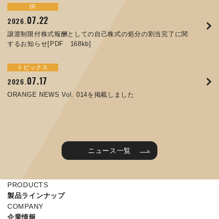
トピックス
イベント
IR
サステナビリティ
お知らせ
IR
07.22
09.10
09.26
2026.
2025.
2024.
05.29
07.01
12.09
2025.
2026.
2025.
譲渡制限付株式報酬としての自己株式の処分の割当完了に関
ORANGE NEWS Vol. 011を掲載しました
JIMTOF2024 出展のご案内 ※終了しました
するお知らせ[PDF 168kb]
コラムを更新しました：MEX金沢2025(第61回機械工業見本
コーポレートガバナンス報告書を更新しました
令和７年度石川県ワークライフバランス企業知事表彰「優良
市金沢)に出展しました！
企業賞」を受賞しました
トピックス
イベント
トピックス
IR
07.31
05.13
2025.
2024.
サステナビリティ
お知らせ
07.17
06.26
2026.
2026.
ORANGE NEWS Vol. 010を掲載しました
MEX金沢2024 学生向け会社説明コーナー予約のご案内 ※
05.15
12.04
2025.
2025.
ORANGE NEWS Vol. 014を掲載しました
終了しました
第65回定時株主総会のご報告を掲載しました
当社公式キャラクターを作りました
2025年度 学生向け工場見学を実施しました
ニュース一覧
PRODUCTS
製品ラインナップ
COMPANY
企業情報