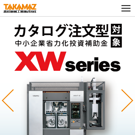
各種お問い合わせ・部品注文
採用に関してはこちらから
企業情報
展示会・イベント
ニュース
コラム
Previous
Ne
製品ラインナップ
サービス／サポート