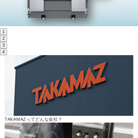
株主・投資家情報
サステナビリティ
1
採用
2
3
4
電子公告
お問い合わせ
高松流技
ご利用に際して
TAKAMAZってどんな会社？
当社のセキュリティへの取り組み
プライバシーポリシー