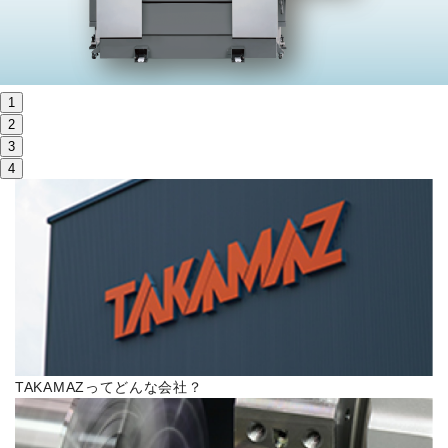
株主・投資家情報
サステナビリティ
1
採用
2
3
4
電子公告
お問い合わせ
高松流技
ご利用に際して
TAKAMAZってどんな会社？
当社のセキュリティへの取り組み
プライバシーポリシー