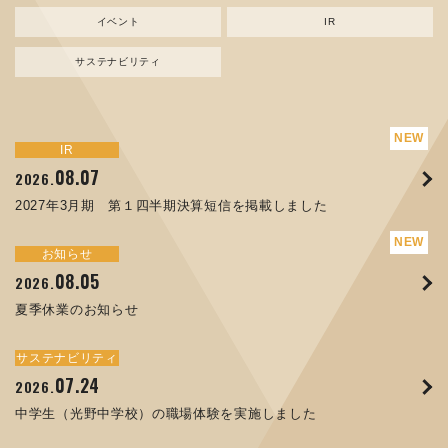
イベント
IR
サステナビリティ
サステナビリティ
トピックス
新規事業
お知らせ
イベント
IR
IR
08.07
08.05
07.17
04.03
08.07
07.24
04.10
2026.
2024.
2026.
2026.
2026.
2026.
2026.
2027年3月期 第１四半期決算短信を掲載しました
資源ごみAI 自動選別機 販売開始のお知らせ
夏季休業のお知らせ
ORANGE NEWS Vol. 014を掲載しました
MEX金沢2026 出展のご案内 ※終了しました
2027年3月期 第１四半期決算短信を掲載しました
中学生（光野中学校）の職場体験を実施しました
サステナビリティ
トピックス
お知らせ
お知らせ
イベント
IR
08.05
11.17
04.17
08.29
07.22
06.12
2026.
2025.
2026.
2025.
2026.
2026.
夏季休業のお知らせ
コラムを更新しました：MECT2025(メカトロテックジャパ
ORANGE NEWS Vol. 013を掲載しました
MECT 2025 出展のご案内 ※終了しました
譲渡制限付株式報酬としての自己株式の処分の割当完了に関
人材戦略を策定しました
ン2025)に出展しました！
するお知らせ[PDF 168kb]
サステナビリティ
サステナビリティ
トピックス
イベント
お知らせ
IR
07.24
10.01
04.16
03.26
2026.
2025.
2025.
2026.
09.02
07.07
2025.
2026.
中学生（光野中学校）の職場体験を実施しました
高松流技Vol.25を掲載しました
MEX金沢2025 出展のご案内 ※終了しました
「健康経営優良法人２０２６（大規模法人部門）」に認定さ
XWT-8 日本デザイン振興会賞受賞！
8月27日 個人投資家向け会社説明会（東京）の開催決定
れました