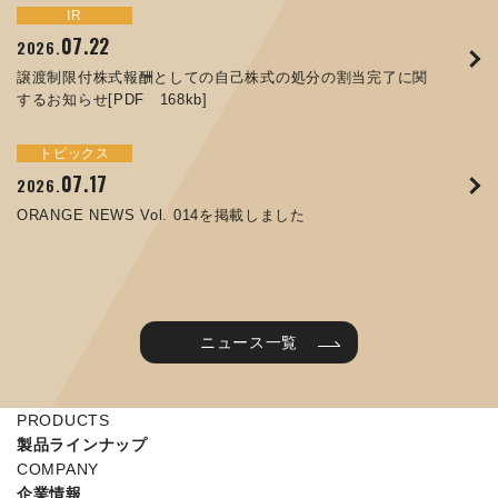
トピックス
イベント
IR
サステナビリティ
お知らせ
IR
07.22
09.10
09.26
2026.
2025.
2024.
05.29
07.01
12.09
2025.
2026.
2025.
譲渡制限付株式報酬としての自己株式の処分の割当完了に関
ORANGE NEWS Vol. 011を掲載しました
JIMTOF2024 出展のご案内 ※終了しました
するお知らせ[PDF 168kb]
コラムを更新しました：MEX金沢2025(第61回機械工業見本
コーポレートガバナンス報告書を更新しました
令和７年度石川県ワークライフバランス企業知事表彰「優良
市金沢)に出展しました！
企業賞」を受賞しました
トピックス
イベント
トピックス
IR
07.31
05.13
2025.
2024.
サステナビリティ
お知らせ
07.17
06.26
2026.
2026.
ORANGE NEWS Vol. 010を掲載しました
MEX金沢2024 学生向け会社説明コーナー予約のご案内 ※
05.15
12.04
2025.
2025.
ORANGE NEWS Vol. 014を掲載しました
終了しました
第65回定時株主総会のご報告を掲載しました
当社公式キャラクターを作りました
2025年度 学生向け工場見学を実施しました
ニュース一覧
PRODUCTS
製品ラインナップ
COMPANY
企業情報