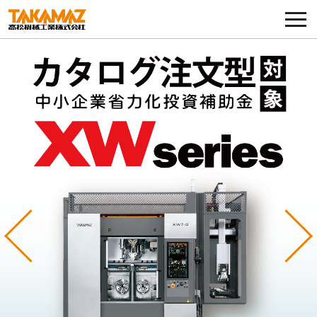
各種お問い合わせ・部品注文
採用に関してはこちらから
企業情報
展示会・イベント
ニュース
コラム
Previous
Ne
製品ラインナップ
サービス／サポート