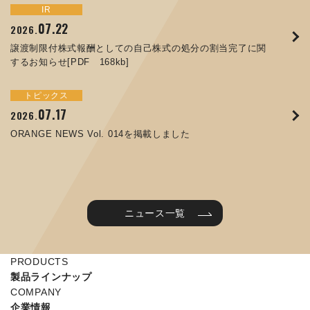
トピックス
イベント
IR
サステナビリティ
お知らせ
IR
07.22
09.10
09.26
2026.
2025.
2024.
05.29
07.01
12.09
2025.
2026.
2025.
譲渡制限付株式報酬としての自己株式の処分の割当完了に関
ORANGE NEWS Vol. 011を掲載しました
JIMTOF2024 出展のご案内 ※終了しました
するお知らせ[PDF 168kb]
コラムを更新しました：MEX金沢2025(第61回機械工業見本
コーポレートガバナンス報告書を更新しました
令和７年度石川県ワークライフバランス企業知事表彰「優良
市金沢)に出展しました！
企業賞」を受賞しました
トピックス
イベント
トピックス
IR
07.31
05.13
2025.
2024.
サステナビリティ
お知らせ
07.17
06.26
2026.
2026.
ORANGE NEWS Vol. 010を掲載しました
MEX金沢2024 学生向け会社説明コーナー予約のご案内 ※
05.15
12.04
2025.
2025.
ORANGE NEWS Vol. 014を掲載しました
終了しました
第65回定時株主総会のご報告を掲載しました
当社公式キャラクターを作りました
2025年度 学生向け工場見学を実施しました
ニュース一覧
PRODUCTS
製品ラインナップ
COMPANY
企業情報