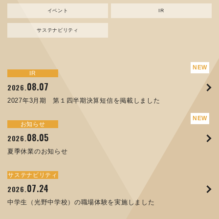
イベント
IR
サステナビリティ
サステナビリティ
トピックス
新規事業
お知らせ
イベント
IR
IR
08.07
08.05
07.17
04.03
08.07
07.24
04.10
2026.
2024.
2026.
2026.
2026.
2026.
2026.
2027年3月期 第１四半期決算短信を掲載しました
資源ごみAI 自動選別機 販売開始のお知らせ
夏季休業のお知らせ
ORANGE NEWS Vol. 014を掲載しました
MEX金沢2026 出展のご案内 ※終了しました
2027年3月期 第１四半期決算短信を掲載しました
中学生（光野中学校）の職場体験を実施しました
サステナビリティ
トピックス
お知らせ
お知らせ
イベント
IR
08.05
11.17
04.17
08.29
07.22
06.12
2026.
2025.
2026.
2025.
2026.
2026.
夏季休業のお知らせ
コラムを更新しました：MECT2025(メカトロテックジャパ
ORANGE NEWS Vol. 013を掲載しました
MECT 2025 出展のご案内 ※終了しました
譲渡制限付株式報酬としての自己株式の処分の割当完了に関
人材戦略を策定しました
ン2025)に出展しました！
するお知らせ[PDF 168kb]
サステナビリティ
サステナビリティ
トピックス
イベント
お知らせ
IR
07.24
10.01
04.16
03.26
2026.
2025.
2025.
2026.
09.02
07.07
2025.
2026.
中学生（光野中学校）の職場体験を実施しました
高松流技Vol.25を掲載しました
MEX金沢2025 出展のご案内 ※終了しました
「健康経営優良法人２０２６（大規模法人部門）」に認定さ
XWT-8 日本デザイン振興会賞受賞！
8月27日 個人投資家向け会社説明会（東京）の開催決定
れました