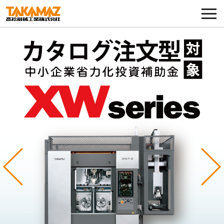
各種お問い合わせ・部品注文
採用に関してはこちらから
企業情報
展示会・イベント
ニュース
コラム
Previous
Ne
製品ラインナップ
サービス／サポート