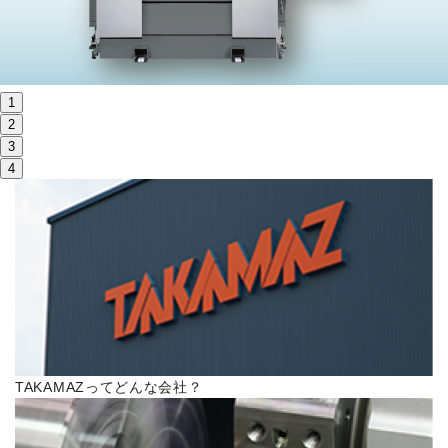
株主・投資家情報
サステナビリティ
1
採用
2
3
4
電子公告
お問い合わせ
高松流技
ご利用に際して
TAKAMAZってどんな会社？
当社のセキュリティへの取り組み
プライバシーポリシー