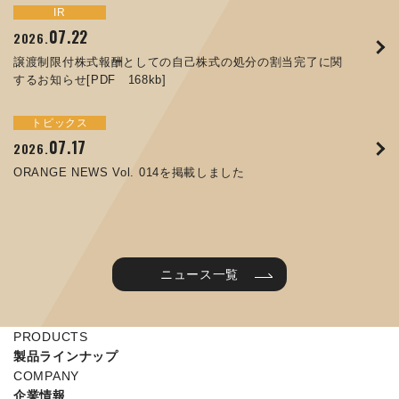
トピックス
イベント
IR
サステナビリティ
お知らせ
IR
07.22
09.10
09.26
2026.
2025.
2024.
05.29
07.01
12.09
2025.
2026.
2025.
譲渡制限付株式報酬としての自己株式の処分の割当完了に関
ORANGE NEWS Vol. 011を掲載しました
JIMTOF2024 出展のご案内 ※終了しました
するお知らせ[PDF 168kb]
コラムを更新しました：MEX金沢2025(第61回機械工業見本
コーポレートガバナンス報告書を更新しました
令和７年度石川県ワークライフバランス企業知事表彰「優良
市金沢)に出展しました！
企業賞」を受賞しました
トピックス
イベント
トピックス
IR
07.31
05.13
2025.
2024.
サステナビリティ
お知らせ
07.17
06.26
2026.
2026.
ORANGE NEWS Vol. 010を掲載しました
MEX金沢2024 学生向け会社説明コーナー予約のご案内 ※
05.15
12.04
2025.
2025.
ORANGE NEWS Vol. 014を掲載しました
終了しました
第65回定時株主総会のご報告を掲載しました
当社公式キャラクターを作りました
2025年度 学生向け工場見学を実施しました
ニュース一覧
PRODUCTS
製品ラインナップ
COMPANY
企業情報