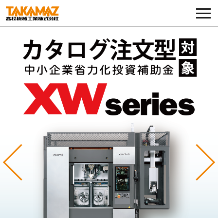
各種お問い合わせ・部品注文
採用に関してはこちらから
企業情報
展示会・イベント
ニュース
コラム
Previous
Ne
製品ラインナップ
サービス／サポート