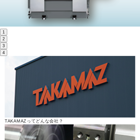
株主・投資家情報
サステナビリティ
1
採用
2
3
4
電子公告
お問い合わせ
高松流技
ご利用に際して
TAKAMAZってどんな会社？
当社のセキュリティへの取り組み
プライバシーポリシー