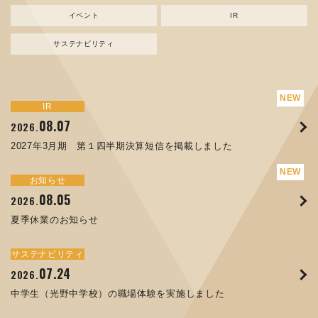
イベント
IR
サステナビリティ
サステナビリティ
トピックス
新規事業
お知らせ
イベント
IR
IR
08.07
08.05
07.17
04.03
08.07
07.24
04.10
2026.
2024.
2026.
2026.
2026.
2026.
2026.
2027年3月期 第１四半期決算短信を掲載しました
資源ごみAI 自動選別機 販売開始のお知らせ
夏季休業のお知らせ
ORANGE NEWS Vol. 014を掲載しました
MEX金沢2026 出展のご案内 ※終了しました
2027年3月期 第１四半期決算短信を掲載しました
中学生（光野中学校）の職場体験を実施しました
サステナビリティ
トピックス
お知らせ
お知らせ
イベント
IR
08.05
11.17
04.17
08.29
07.22
06.12
2026.
2025.
2026.
2025.
2026.
2026.
夏季休業のお知らせ
コラムを更新しました：MECT2025(メカトロテックジャパ
ORANGE NEWS Vol. 013を掲載しました
MECT 2025 出展のご案内 ※終了しました
譲渡制限付株式報酬としての自己株式の処分の割当完了に関
人材戦略を策定しました
ン2025)に出展しました！
するお知らせ[PDF 168kb]
サステナビリティ
サステナビリティ
トピックス
イベント
お知らせ
IR
07.24
10.01
04.16
03.26
2026.
2025.
2025.
2026.
09.02
07.07
2025.
2026.
中学生（光野中学校）の職場体験を実施しました
高松流技Vol.25を掲載しました
MEX金沢2025 出展のご案内 ※終了しました
「健康経営優良法人２０２６（大規模法人部門）」に認定さ
XWT-8 日本デザイン振興会賞受賞！
8月27日 個人投資家向け会社説明会（東京）の開催決定
れました