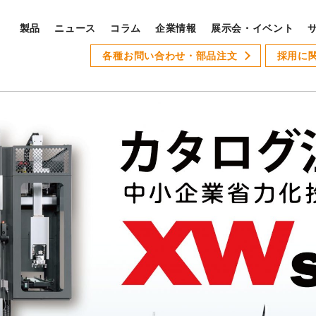
製品
ニュース
コラム
企業情報
展示会・イベント
PRODUCTS
各種お問い合わせ・部品注文
採用に
S
製品ラインナップ
サ
全製品ラインナップ
Xseries
AT-1
GSLseries
GANG TYPE series
XWseries
XDseries
採
XYseries