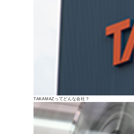
トピックス一覧
イベントニュース一覧
IRニュース一覧
COLUMN
コラム
ALL
製品情報一覧
加工技術一覧
TAKAMAZってどんな会社？
作ってみた一覧
基礎知識一覧
イベント一覧