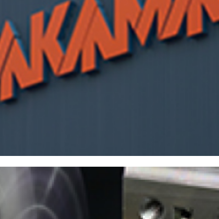
株主・投資家情報
中期経営計画
コーポレートガバナンス
業績データ
株式情報
株式の状況
配当・株主還元
株価情報
株主総会
IRカレンダー
IRライブラリ
決算短信