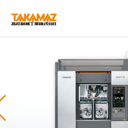
CORPORATE
企業情報
社長挨拶
会社概要
沿革
組織図
環境方針
Previous
拠点紹介
TAKAMAZってどんな会社？
事業内容