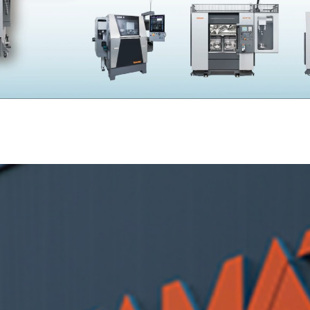
SKIVING MACHINE
XVseries
P
その他製品
カタログダウンロード
電
資源ごみAI自動選別機
SERVICE
サービス／サポート
お
サービス／サポート
IR