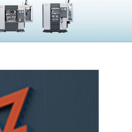
採用
UBLIC NOTICE
子公告
電子公告
CONTACT
問い合わせ
製品の仕様・カタログ請求
機械の故障・トラブル
加工の方法・技術に関して
部品注文・見積依頼