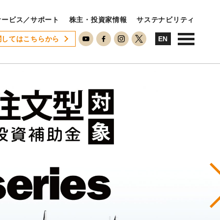
サービス／サポート
株主・投資家情報
サステナビリティ
関してはこちらから
USTAINABILITY
EN
ステナビリティ
サステナビリティに対する考え方
SDGsへの取り組み
ESG活動
ISO26000対照表
N
RECRUIT
用