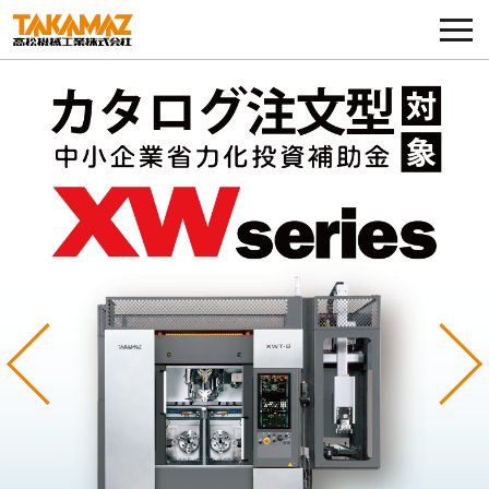
各種お問い合わせ・部品注文
採用に関してはこちらから
企業情報
展示会・イベント
ニュース
コラム
Previous
Ne
製品ラインナップ
サービス／サポート