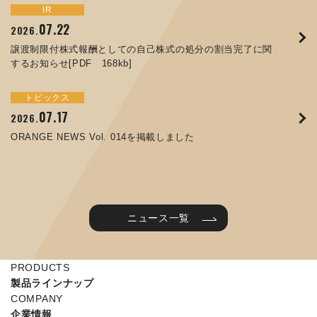
トピックス
イベント
IR
サステナビリティ
お知らせ
IR
07.22
09.10
09.26
2026.
2025.
2024.
05.29
07.01
12.09
2025.
2026.
2025.
譲渡制限付株式報酬としての自己株式の処分の割当完了に関
ORANGE NEWS Vol. 011を掲載しました
JIMTOF2024 出展のご案内 ※終了しました
するお知らせ[PDF 168kb]
コラムを更新しました：MEX金沢2025(第61回機械工業見本
コーポレートガバナンス報告書を更新しました
令和７年度石川県ワークライフバランス企業知事表彰「優良
市金沢)に出展しました！
企業賞」を受賞しました
トピックス
イベント
トピックス
IR
07.31
05.13
2025.
2024.
サステナビリティ
お知らせ
07.17
06.26
2026.
2026.
ORANGE NEWS Vol. 010を掲載しました
MEX金沢2024 学生向け会社説明コーナー予約のご案内 ※
05.15
12.04
2025.
2025.
ORANGE NEWS Vol. 014を掲載しました
終了しました
第65回定時株主総会のご報告を掲載しました
当社公式キャラクターを作りました
2025年度 学生向け工場見学を実施しました
ニュース一覧
PRODUCTS
製品ラインナップ
COMPANY
企業情報