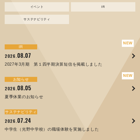
イベント
IR
サステナビリティ
サステナビリティ
トピックス
新規事業
お知らせ
イベント
IR
IR
08.07
08.05
07.17
04.03
08.07
07.24
04.10
2026.
2024.
2026.
2026.
2026.
2026.
2026.
2027年3月期 第１四半期決算短信を掲載しました
資源ごみAI 自動選別機 販売開始のお知らせ
夏季休業のお知らせ
ORANGE NEWS Vol. 014を掲載しました
MEX金沢2026 出展のご案内 ※終了しました
2027年3月期 第１四半期決算短信を掲載しました
中学生（光野中学校）の職場体験を実施しました
サステナビリティ
トピックス
お知らせ
お知らせ
イベント
IR
08.05
11.17
04.17
08.29
07.22
06.12
2026.
2025.
2026.
2025.
2026.
2026.
夏季休業のお知らせ
コラムを更新しました：MECT2025(メカトロテックジャパ
ORANGE NEWS Vol. 013を掲載しました
MECT 2025 出展のご案内 ※終了しました
譲渡制限付株式報酬としての自己株式の処分の割当完了に関
人材戦略を策定しました
ン2025)に出展しました！
するお知らせ[PDF 168kb]
サステナビリティ
サステナビリティ
トピックス
イベント
お知らせ
IR
07.24
10.01
04.16
03.26
2026.
2025.
2025.
2026.
09.02
07.07
2025.
2026.
中学生（光野中学校）の職場体験を実施しました
高松流技Vol.25を掲載しました
MEX金沢2025 出展のご案内 ※終了しました
「健康経営優良法人２０２６（大規模法人部門）」に認定さ
XWT-8 日本デザイン振興会賞受賞！
8月27日 個人投資家向け会社説明会（東京）の開催決定
れました