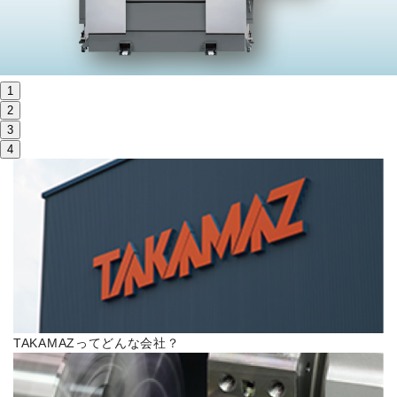
株主・投資家情報
サステナビリティ
1
採用
2
3
4
電子公告
お問い合わせ
高松流技
ご利用に際して
TAKAMAZってどんな会社？
当社のセキュリティへの取り組み
プライバシーポリシー