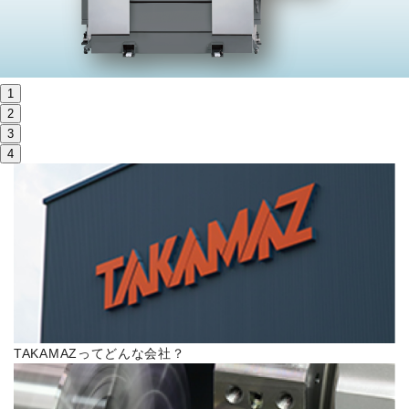
株主・投資家情報
サステナビリティ
1
採用
2
3
4
電子公告
お問い合わせ
高松流技
ご利用に際して
TAKAMAZってどんな会社？
当社のセキュリティへの取り組み
プライバシーポリシー