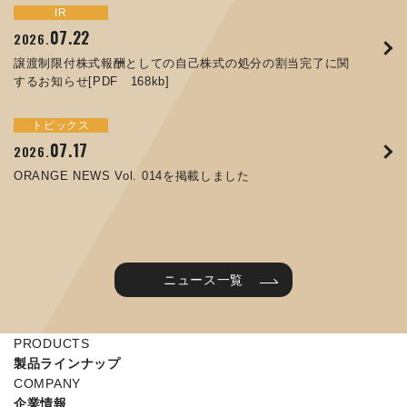
トピックス
イベント
IR
サステナビリティ
お知らせ
IR
07.22
09.10
09.26
2026.
2025.
2024.
05.29
07.01
12.09
2025.
2026.
2025.
譲渡制限付株式報酬としての自己株式の処分の割当完了に関
ORANGE NEWS Vol. 011を掲載しました
JIMTOF2024 出展のご案内 ※終了しました
するお知らせ[PDF 168kb]
コラムを更新しました：MEX金沢2025(第61回機械工業見本
コーポレートガバナンス報告書を更新しました
令和７年度石川県ワークライフバランス企業知事表彰「優良
市金沢)に出展しました！
企業賞」を受賞しました
トピックス
イベント
トピックス
IR
07.31
05.13
2025.
2024.
サステナビリティ
お知らせ
07.17
06.26
2026.
2026.
ORANGE NEWS Vol. 010を掲載しました
MEX金沢2024 学生向け会社説明コーナー予約のご案内 ※
05.15
12.04
2025.
2025.
ORANGE NEWS Vol. 014を掲載しました
終了しました
第65回定時株主総会のご報告を掲載しました
当社公式キャラクターを作りました
2025年度 学生向け工場見学を実施しました
ニュース一覧
PRODUCTS
製品ラインナップ
COMPANY
企業情報