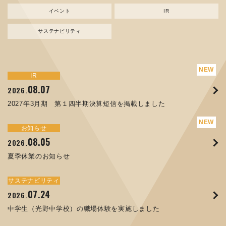
イベント
IR
サステナビリティ
サステナビリティ
トピックス
新規事業
お知らせ
イベント
IR
IR
08.07
08.05
07.17
04.03
08.07
07.24
04.10
2026.
2024.
2026.
2026.
2026.
2026.
2026.
2027年3月期 第１四半期決算短信を掲載しました
資源ごみAI 自動選別機 販売開始のお知らせ
夏季休業のお知らせ
ORANGE NEWS Vol. 014を掲載しました
MEX金沢2026 出展のご案内 ※終了しました
2027年3月期 第１四半期決算短信を掲載しました
中学生（光野中学校）の職場体験を実施しました
サステナビリティ
トピックス
お知らせ
お知らせ
イベント
IR
08.05
11.17
04.17
08.29
07.22
06.12
2026.
2025.
2026.
2025.
2026.
2026.
夏季休業のお知らせ
コラムを更新しました：MECT2025(メカトロテックジャパ
ORANGE NEWS Vol. 013を掲載しました
MECT 2025 出展のご案内 ※終了しました
譲渡制限付株式報酬としての自己株式の処分の割当完了に関
人材戦略を策定しました
ン2025)に出展しました！
するお知らせ[PDF 168kb]
サステナビリティ
サステナビリティ
トピックス
イベント
お知らせ
IR
07.24
10.01
04.16
03.26
2026.
2025.
2025.
2026.
09.02
07.07
2025.
2026.
中学生（光野中学校）の職場体験を実施しました
高松流技Vol.25を掲載しました
MEX金沢2025 出展のご案内 ※終了しました
「健康経営優良法人２０２６（大規模法人部門）」に認定さ
XWT-8 日本デザイン振興会賞受賞！
8月27日 個人投資家向け会社説明会（東京）の開催決定
れました