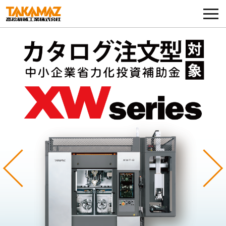
各種お問い合わせ・部品注文
採用に関してはこちらから
企業情報
展示会・イベント
ニュース
コラム
Previous
Ne
製品ラインナップ
サービス／サポート