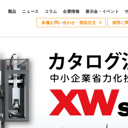
製品
ニュース
コラム
企業情報
展示会・イベント
PRODUCTS
各種お問い合わせ・部品注文
採用に
S
製品ラインナップ
サ
全製品ラインナップ
Xseries
AT-1
GSLseries
GANG TYPE series
XWseries
XDseries
採
XYseries