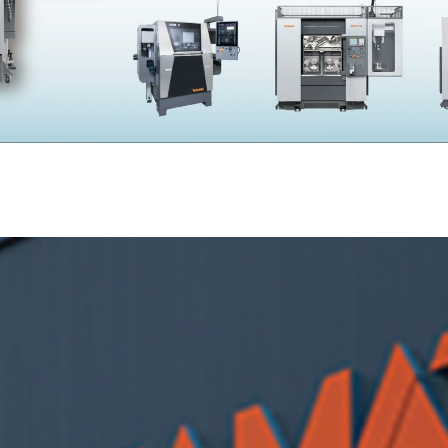
SKIVING MACHINE
XVseries
P
その他製品
カタログダウンロード
電
資源ごみAI自動選別機
SERVICE
サービス／サポート
お
サービス／サポート
IR