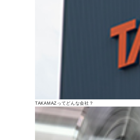
トピックス一覧
イベントニュース一覧
IRニュース一覧
COLUMN
コラム
ALL
製品情報一覧
加工技術一覧
TAKAMAZってどんな会社？
作ってみた一覧
基礎知識一覧
イベント一覧