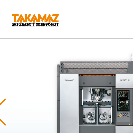
CORPORATE
企業情報
社長挨拶
会社概要
沿革
組織図
環境方針
Previous
拠点紹介
TAKAMAZってどんな会社？
事業内容