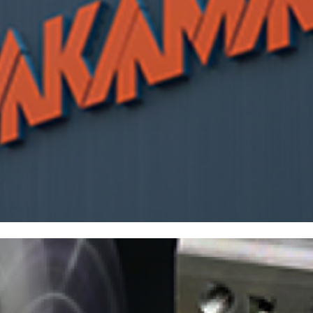
株主・投資家情報
中期経営計画
コーポレートガバナンス
業績データ
株式情報
株式の状況
配当・株主還元
株価情報
株主総会
IRカレンダー
IRライブラリ
決算短信