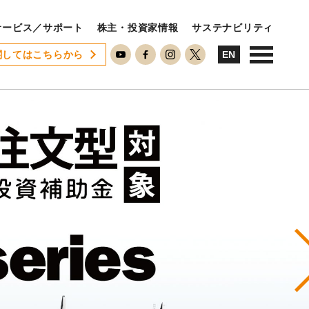
サービス／サポート
株主・投資家情報
サステナビリティ
関してはこちらから
USTAINABILITY
EN
ステナビリティ
サステナビリティに対する考え方
SDGsへの取り組み
ESG活動
ISO26000対照表
N
RECRUIT
用