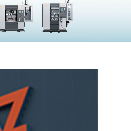
採用
UBLIC NOTICE
子公告
電子公告
CONTACT
問い合わせ
製品の仕様・カタログ請求
機械の故障・トラブル
加工の方法・技術に関して
部品注文・見積依頼