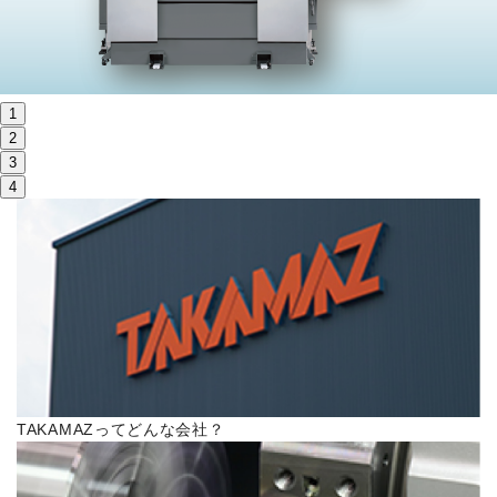
株主・投資家情報
サステナビリティ
1
採用
2
3
4
電子公告
お問い合わせ
高松流技
ご利用に際して
TAKAMAZってどんな会社？
当社のセキュリティへの取り組み
プライバシーポリシー