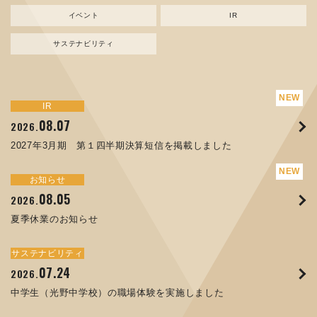
イベント
IR
サステナビリティ
サステナビリティ
トピックス
新規事業
お知らせ
イベント
IR
IR
08.07
08.05
07.17
04.03
08.07
07.24
04.10
2026.
2024.
2026.
2026.
2026.
2026.
2026.
2027年3月期 第１四半期決算短信を掲載しました
資源ごみAI 自動選別機 販売開始のお知らせ
夏季休業のお知らせ
ORANGE NEWS Vol. 014を掲載しました
MEX金沢2026 出展のご案内 ※終了しました
2027年3月期 第１四半期決算短信を掲載しました
中学生（光野中学校）の職場体験を実施しました
サステナビリティ
トピックス
お知らせ
お知らせ
イベント
IR
08.05
11.17
04.17
08.29
07.22
06.12
2026.
2025.
2026.
2025.
2026.
2026.
夏季休業のお知らせ
コラムを更新しました：MECT2025(メカトロテックジャパ
ORANGE NEWS Vol. 013を掲載しました
MECT 2025 出展のご案内 ※終了しました
譲渡制限付株式報酬としての自己株式の処分の割当完了に関
人材戦略を策定しました
ン2025)に出展しました！
するお知らせ[PDF 168kb]
サステナビリティ
サステナビリティ
トピックス
イベント
お知らせ
IR
07.24
10.01
04.16
03.26
2026.
2025.
2025.
2026.
09.02
07.07
2025.
2026.
中学生（光野中学校）の職場体験を実施しました
高松流技Vol.25を掲載しました
MEX金沢2025 出展のご案内 ※終了しました
「健康経営優良法人２０２６（大規模法人部門）」に認定さ
XWT-8 日本デザイン振興会賞受賞！
8月27日 個人投資家向け会社説明会（東京）の開催決定
れました