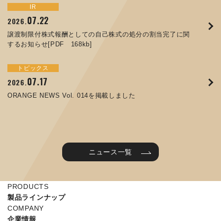
トピックス
イベント
IR
サステナビリティ
お知らせ
IR
07.22
09.10
09.26
2026.
2025.
2024.
05.29
07.01
12.09
2025.
2026.
2025.
譲渡制限付株式報酬としての自己株式の処分の割当完了に関
ORANGE NEWS Vol. 011を掲載しました
JIMTOF2024 出展のご案内 ※終了しました
するお知らせ[PDF 168kb]
コラムを更新しました：MEX金沢2025(第61回機械工業見本
コーポレートガバナンス報告書を更新しました
令和７年度石川県ワークライフバランス企業知事表彰「優良
市金沢)に出展しました！
企業賞」を受賞しました
トピックス
イベント
トピックス
IR
07.31
05.13
2025.
2024.
サステナビリティ
お知らせ
07.17
06.26
2026.
2026.
ORANGE NEWS Vol. 010を掲載しました
MEX金沢2024 学生向け会社説明コーナー予約のご案内 ※
05.15
12.04
2025.
2025.
ORANGE NEWS Vol. 014を掲載しました
終了しました
第65回定時株主総会のご報告を掲載しました
当社公式キャラクターを作りました
2025年度 学生向け工場見学を実施しました
ニュース一覧
PRODUCTS
製品ラインナップ
COMPANY
企業情報