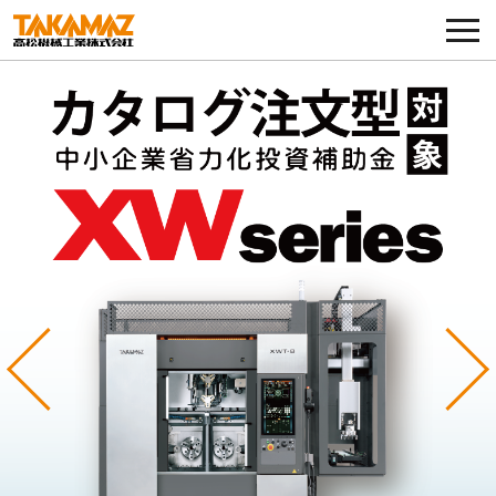
各種お問い合わせ・部品注文
採用に関してはこちらから
企業情報
展示会・イベント
ニュース
コラム
Previous
Ne
製品ラインナップ
サービス／サポート