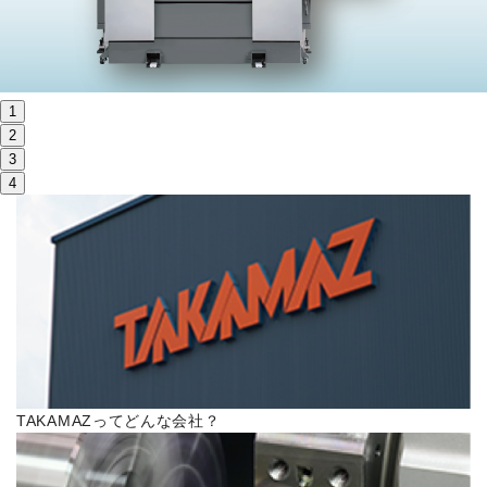
株主・投資家情報
サステナビリティ
1
採用
2
3
4
電子公告
お問い合わせ
高松流技
ご利用に際して
TAKAMAZってどんな会社？
当社のセキュリティへの取り組み
プライバシーポリシー