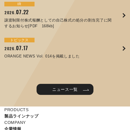
トピックス
イベント
IR
サステナビリティ
お知らせ
IR
07.22
09.10
09.26
2026.
2025.
2024.
05.29
07.01
12.09
2025.
2026.
2025.
譲渡制限付株式報酬としての自己株式の処分の割当完了に関
ORANGE NEWS Vol. 011を掲載しました
JIMTOF2024 出展のご案内 ※終了しました
するお知らせ[PDF 168kb]
コラムを更新しました：MEX金沢2025(第61回機械工業見本
コーポレートガバナンス報告書を更新しました
令和７年度石川県ワークライフバランス企業知事表彰「優良
市金沢)に出展しました！
企業賞」を受賞しました
トピックス
イベント
トピックス
IR
07.31
05.13
2025.
2024.
サステナビリティ
お知らせ
07.17
06.26
2026.
2026.
ORANGE NEWS Vol. 010を掲載しました
MEX金沢2024 学生向け会社説明コーナー予約のご案内 ※
05.15
12.04
2025.
2025.
ORANGE NEWS Vol. 014を掲載しました
終了しました
第65回定時株主総会のご報告を掲載しました
当社公式キャラクターを作りました
2025年度 学生向け工場見学を実施しました
ニュース一覧
PRODUCTS
製品ラインナップ
COMPANY
企業情報