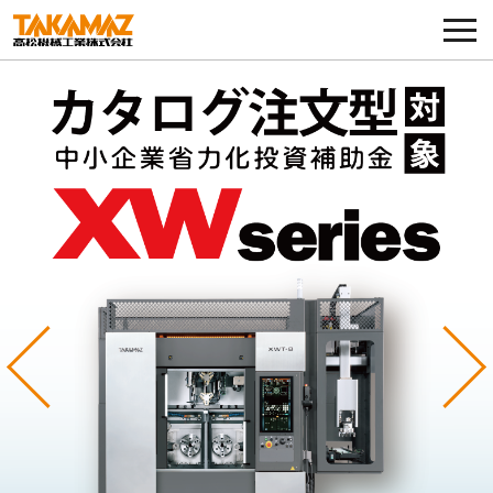
各種お問い合わせ・部品注文
採用に関してはこちらから
企業情報
展示会・イベント
ニュース
コラム
Previous
Ne
製品ラインナップ
サービス／サポート