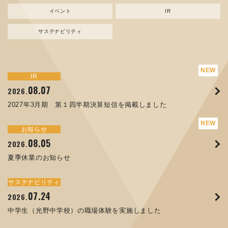
イベント
IR
サステナビリティ
サステナビリティ
トピックス
新規事業
お知らせ
イベント
IR
IR
08.07
08.05
07.17
04.03
08.07
07.24
04.10
2026.
2024.
2026.
2026.
2026.
2026.
2026.
2027年3月期 第１四半期決算短信を掲載しました
資源ごみAI 自動選別機 販売開始のお知らせ
夏季休業のお知らせ
ORANGE NEWS Vol. 014を掲載しました
MEX金沢2026 出展のご案内 ※終了しました
2027年3月期 第１四半期決算短信を掲載しました
中学生（光野中学校）の職場体験を実施しました
サステナビリティ
トピックス
お知らせ
お知らせ
イベント
IR
08.05
11.17
04.17
08.29
07.22
06.12
2026.
2025.
2026.
2025.
2026.
2026.
夏季休業のお知らせ
コラムを更新しました：MECT2025(メカトロテックジャパ
ORANGE NEWS Vol. 013を掲載しました
MECT 2025 出展のご案内 ※終了しました
譲渡制限付株式報酬としての自己株式の処分の割当完了に関
人材戦略を策定しました
ン2025)に出展しました！
するお知らせ[PDF 168kb]
サステナビリティ
サステナビリティ
トピックス
イベント
お知らせ
IR
07.24
10.01
04.16
03.26
2026.
2025.
2025.
2026.
09.02
07.07
2025.
2026.
中学生（光野中学校）の職場体験を実施しました
高松流技Vol.25を掲載しました
MEX金沢2025 出展のご案内 ※終了しました
「健康経営優良法人２０２６（大規模法人部門）」に認定さ
XWT-8 日本デザイン振興会賞受賞！
8月27日 個人投資家向け会社説明会（東京）の開催決定
れました