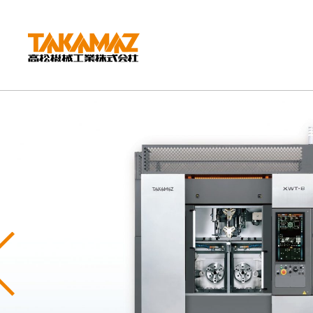
CORPORATE
企業情報
社長挨拶
会社概要
沿革
組織図
環境方針
Previous
拠点紹介
TAKAMAZってどんな会社？
事業内容