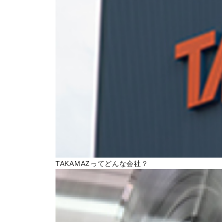
トピックス一覧
イベントニュース一覧
IRニュース一覧
COLUMN
コラム
ALL
製品情報一覧
加工技術一覧
TAKAMAZってどんな会社？
作ってみた一覧
基礎知識一覧
イベント一覧