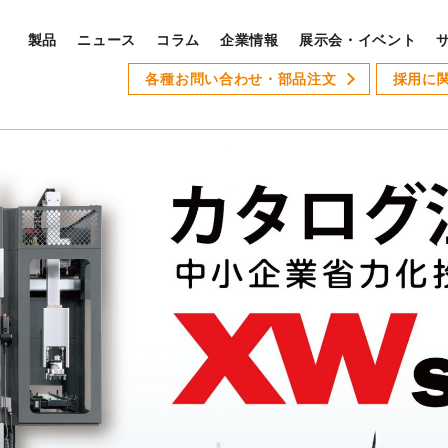
製品
ニュース
コラム
企業情報
展示会・イベント
PRODUCTS
各種お問い合わせ・部品注文
採用に
S
製品ラインナップ
サ
全製品ラインナップ
Xseries
AT-1
GSLseries
GANG TYPE series
XWseries
XDseries
採
XYseries