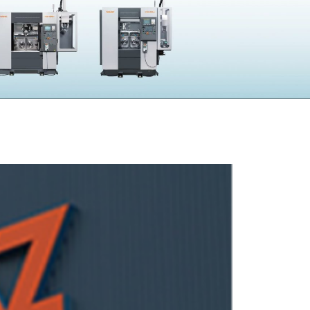
採用
UBLIC NOTICE
子公告
電子公告
CONTACT
問い合わせ
製品の仕様・カタログ請求
機械の故障・トラブル
加工の方法・技術に関して
部品注文・見積依頼