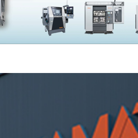
SKIVING MACHINE
XVseries
P
その他製品
カタログダウンロード
電
資源ごみAI自動選別機
SERVICE
サービス／サポート
お
サービス／サポート
IR