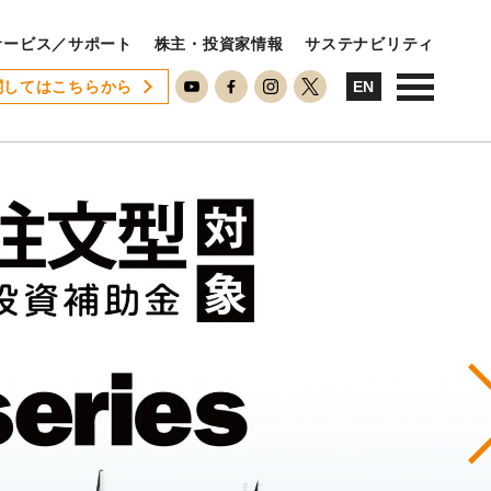
サービス／サポート
株主・投資家情報
サステナビリティ
関してはこちらから
USTAINABILITY
EN
ステナビリティ
サステナビリティに対する考え方
SDGsへの取り組み
ESG活動
ISO26000対照表
N
RECRUIT
用