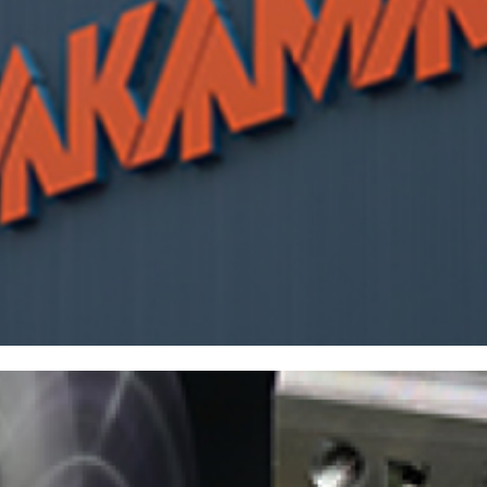
株主・投資家情報
中期経営計画
コーポレートガバナンス
業績データ
株式情報
株式の状況
配当・株主還元
株価情報
株主総会
IRカレンダー
IRライブラリ
決算短信