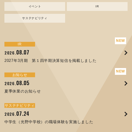
イベント
IR
サステナビリティ
サステナビリティ
トピックス
新規事業
お知らせ
イベント
IR
IR
08.07
08.05
07.17
04.03
08.07
07.24
04.10
2026.
2024.
2026.
2026.
2026.
2026.
2026.
2027年3月期 第１四半期決算短信を掲載しました
資源ごみAI 自動選別機 販売開始のお知らせ
夏季休業のお知らせ
ORANGE NEWS Vol. 014を掲載しました
MEX金沢2026 出展のご案内 ※終了しました
2027年3月期 第１四半期決算短信を掲載しました
中学生（光野中学校）の職場体験を実施しました
サステナビリティ
トピックス
お知らせ
お知らせ
イベント
IR
08.05
11.17
04.17
08.29
07.22
06.12
2026.
2025.
2026.
2025.
2026.
2026.
夏季休業のお知らせ
コラムを更新しました：MECT2025(メカトロテックジャパ
ORANGE NEWS Vol. 013を掲載しました
MECT 2025 出展のご案内 ※終了しました
譲渡制限付株式報酬としての自己株式の処分の割当完了に関
人材戦略を策定しました
ン2025)に出展しました！
するお知らせ[PDF 168kb]
サステナビリティ
サステナビリティ
トピックス
イベント
お知らせ
IR
07.24
10.01
04.16
03.26
2026.
2025.
2025.
2026.
09.02
07.07
2025.
2026.
中学生（光野中学校）の職場体験を実施しました
高松流技Vol.25を掲載しました
MEX金沢2025 出展のご案内 ※終了しました
「健康経営優良法人２０２６（大規模法人部門）」に認定さ
XWT-8 日本デザイン振興会賞受賞！
8月27日 個人投資家向け会社説明会（東京）の開催決定
れました