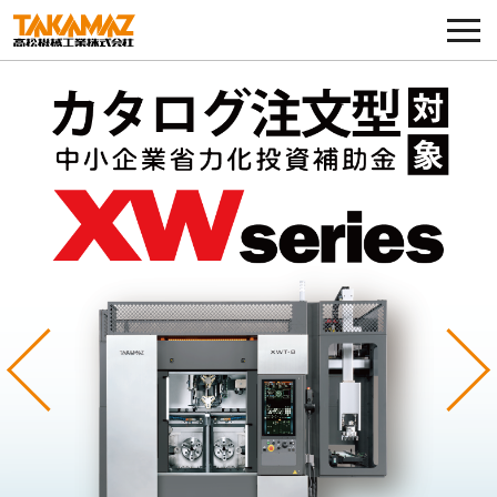
各種お問い合わせ・部品注文
採用に関してはこちらから
企業情報
展示会・イベント
ニュース
コラム
Previous
Ne
製品ラインナップ
サービス／サポート