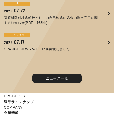
トピックス
イベント
IR
サステナビリティ
お知らせ
IR
07.22
09.10
09.26
2026.
2025.
2024.
05.29
07.01
12.09
2025.
2026.
2025.
譲渡制限付株式報酬としての自己株式の処分の割当完了に関
ORANGE NEWS Vol. 011を掲載しました
JIMTOF2024 出展のご案内 ※終了しました
するお知らせ[PDF 168kb]
コラムを更新しました：MEX金沢2025(第61回機械工業見本
コーポレートガバナンス報告書を更新しました
令和７年度石川県ワークライフバランス企業知事表彰「優良
市金沢)に出展しました！
企業賞」を受賞しました
トピックス
イベント
トピックス
IR
07.31
05.13
2025.
2024.
サステナビリティ
お知らせ
07.17
06.26
2026.
2026.
ORANGE NEWS Vol. 010を掲載しました
MEX金沢2024 学生向け会社説明コーナー予約のご案内 ※
05.15
12.04
2025.
2025.
ORANGE NEWS Vol. 014を掲載しました
終了しました
第65回定時株主総会のご報告を掲載しました
当社公式キャラクターを作りました
2025年度 学生向け工場見学を実施しました
ニュース一覧
PRODUCTS
製品ラインナップ
COMPANY
企業情報