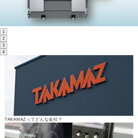
株主・投資家情報
サステナビリティ
1
採用
2
3
4
電子公告
お問い合わせ
高松流技
ご利用に際して
TAKAMAZってどんな会社？
当社のセキュリティへの取り組み
プライバシーポリシー