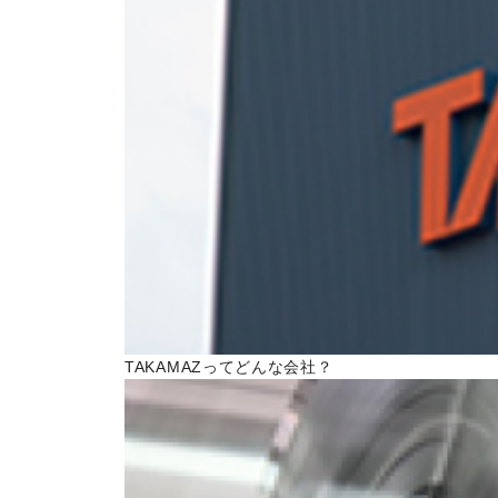
トピックス一覧
イベントニュース一覧
IRニュース一覧
COLUMN
コラム
ALL
製品情報一覧
加工技術一覧
TAKAMAZってどんな会社？
作ってみた一覧
基礎知識一覧
イベント一覧