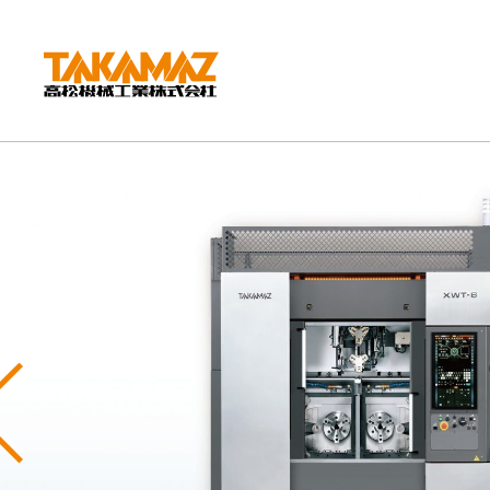
CORPORATE
企業情報
社長挨拶
会社概要
沿革
組織図
環境方針
Previous
拠点紹介
TAKAMAZってどんな会社？
事業内容