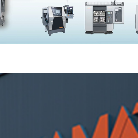
SKIVING MACHINE
XVseries
P
その他製品
カタログダウンロード
電
資源ごみAI自動選別機
SERVICE
サービス／サポート
お
サービス／サポート
IR