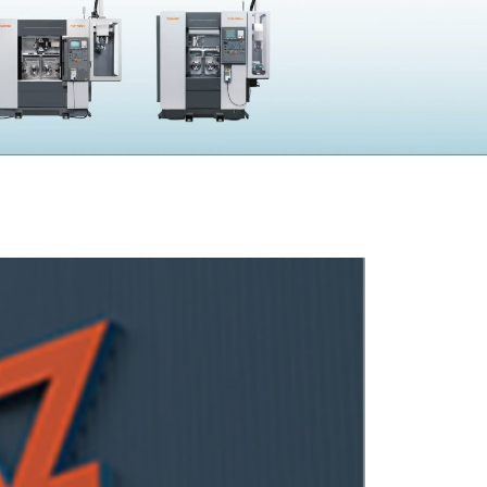
採用
UBLIC NOTICE
子公告
電子公告
CONTACT
問い合わせ
製品の仕様・カタログ請求
機械の故障・トラブル
加工の方法・技術に関して
部品注文・見積依頼