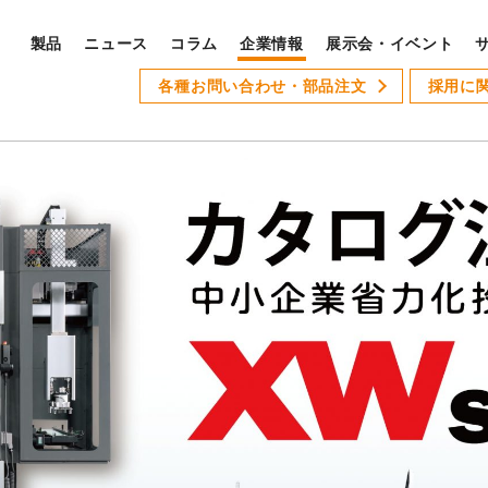
製品
ニュース
コラム
企業情報
展示会・イベント
PRODUCTS
各種お問い合わせ・部品注文
採用に
S
製品ラインナップ
サ
全製品ラインナップ
Xseries
AT-1
GSLseries
GANG TYPE series
XWseries
XDseries
採
XYseries