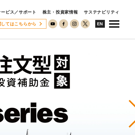
サービス／サポート
株主・投資家情報
サステナビリティ
関してはこちらから
USTAINABILITY
EN
ステナビリティ
サステナビリティに対する考え方
SDGsへの取り組み
ESG活動
ISO26000対照表
N
RECRUIT
用