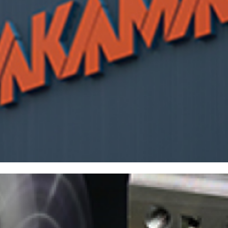
株主・投資家情報
中期経営計画
コーポレートガバナンス
業績データ
株式情報
株式の状況
配当・株主還元
株価情報
株主総会
IRカレンダー
IRライブラリ
決算短信