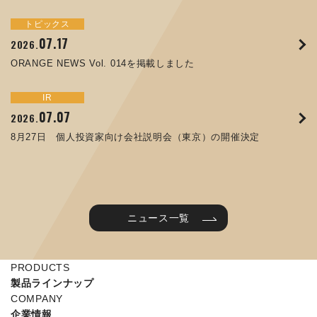
トピックス
イベント
サステナビリティ
トピックス
お知らせ
IR
09.10
09.26
2025.
2024.
07.17
05.29
06.26
12.09
2026.
2025.
2026.
2025.
ORANGE NEWS Vol. 011を掲載しました
JIMTOF2024 出展のご案内 ※終了しました
ORANGE NEWS Vol. 014を掲載しました
コラムを更新しました：MEX金沢2025(第61回機械工業見本
第65回定時株主総会のご報告を掲載しました
令和７年度石川県ワークライフバランス企業知事表彰「優良
市金沢)に出展しました！
企業賞」を受賞しました
トピックス
イベント
IR
IR
07.31
05.13
2025.
2024.
サステナビリティ
お知らせ
07.07
06.25
2026.
2026.
ORANGE NEWS Vol. 010を掲載しました
MEX金沢2024 学生向け会社説明コーナー予約のご案内 ※
05.15
12.04
2025.
2025.
8月27日 個人投資家向け会社説明会（東京）の開催決定
終了しました
譲渡制限付株式報酬としての自己株式の処分に関するお知ら
当社公式キャラクターを作りました
せ[PDF 230kb]
2025年度 学生向け工場見学を実施しました
ニュース一覧
PRODUCTS
製品ラインナップ
COMPANY
企業情報