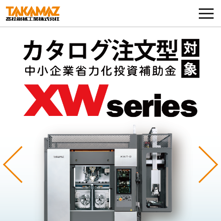
各種お問い合わせ・部品注文
採用に関してはこちらから
企業情報
展示会・イベント
ニュース
コラム
Previous
Ne
製品ラインナップ
サービス／サポート