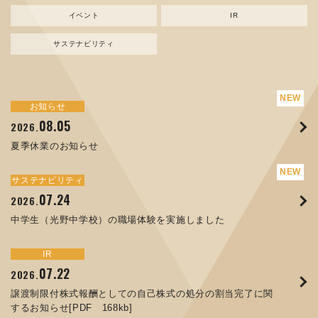
イベント
IR
サステナビリティ
サステナビリティ
トピックス
お知らせ
新規事業
お知らせ
イベント
IR
08.05
08.05
07.17
04.03
07.22
07.24
04.10
2026.
2024.
2026.
2026.
2026.
2026.
2026.
夏季休業のお知らせ
資源ごみAI 自動選別機 販売開始のお知らせ
夏季休業のお知らせ
ORANGE NEWS Vol. 014を掲載しました
MEX金沢2026 出展のご案内 ※終了しました
譲渡制限付株式報酬としての自己株式の処分の割当完了に関
中学生（光野中学校）の職場体験を実施しました
するお知らせ[PDF 168kb]
サステナビリティ
サステナビリティ
トピックス
お知らせ
イベント
IR
07.24
11.17
04.17
08.29
06.12
2026.
2025.
2026.
2025.
2026.
07.07
2026.
中学生（光野中学校）の職場体験を実施しました
コラムを更新しました：MECT2025(メカトロテックジャパ
ORANGE NEWS Vol. 013を掲載しました
MECT 2025 出展のご案内 ※終了しました
人材戦略を策定しました
ン2025)に出展しました！
8月27日 個人投資家向け会社説明会（東京）の開催決定
サステナビリティ
トピックス
イベント
IR
お知らせ
IR
07.22
10.01
04.16
03.26
2026.
2025.
2025.
2026.
09.02
07.01
2025.
2026.
譲渡制限付株式報酬としての自己株式の処分の割当完了に関
高松流技Vol.25を掲載しました
MEX金沢2025 出展のご案内 ※終了しました
「健康経営優良法人２０２６（大規模法人部門）」に認定さ
するお知らせ[PDF 168kb]
XWT-8 日本デザイン振興会賞受賞！
コーポレートガバナンス報告書を更新しました
れました