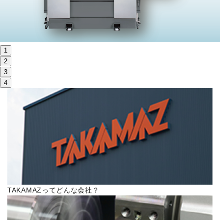
株主・投資家情報
サステナビリティ
1
採用
2
3
4
電子公告
お問い合わせ
高松流技
ご利用に際して
TAKAMAZってどんな会社？
当社のセキュリティへの取り組み
プライバシーポリシー