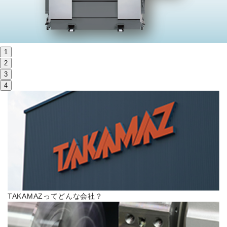
株主・投資家情報
サステナビリティ
1
採用
2
3
4
電子公告
お問い合わせ
高松流技
ご利用に際して
TAKAMAZってどんな会社？
当社のセキュリティへの取り組み
プライバシーポリシー