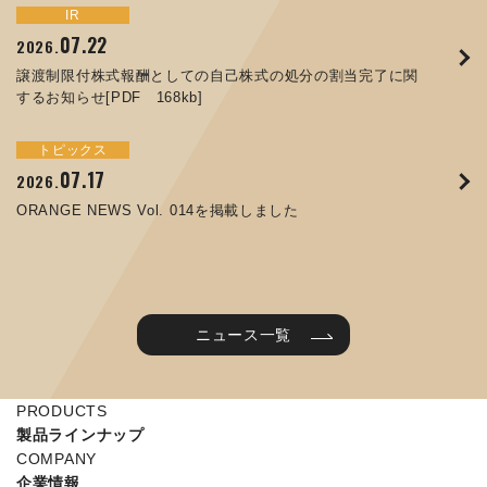
トピックス
イベント
IR
サステナビリティ
お知らせ
IR
07.22
09.10
09.26
2026.
2025.
2024.
05.29
07.01
12.09
2025.
2026.
2025.
譲渡制限付株式報酬としての自己株式の処分の割当完了に関
ORANGE NEWS Vol. 011を掲載しました
JIMTOF2024 出展のご案内 ※終了しました
するお知らせ[PDF 168kb]
コラムを更新しました：MEX金沢2025(第61回機械工業見本
コーポレートガバナンス報告書を更新しました
令和７年度石川県ワークライフバランス企業知事表彰「優良
市金沢)に出展しました！
企業賞」を受賞しました
トピックス
イベント
トピックス
IR
07.31
05.13
2025.
2024.
サステナビリティ
お知らせ
07.17
06.26
2026.
2026.
ORANGE NEWS Vol. 010を掲載しました
MEX金沢2024 学生向け会社説明コーナー予約のご案内 ※
05.15
12.04
2025.
2025.
ORANGE NEWS Vol. 014を掲載しました
終了しました
第65回定時株主総会のご報告を掲載しました
当社公式キャラクターを作りました
2025年度 学生向け工場見学を実施しました
ニュース一覧
PRODUCTS
製品ラインナップ
COMPANY
企業情報