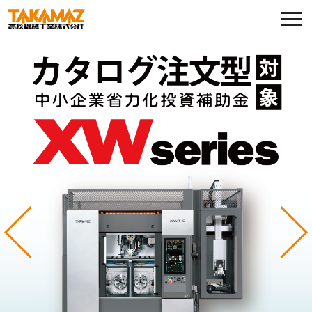
各種お問い合わせ・部品注文
採用に関してはこちらから
企業情報
展示会・イベント
ニュース
コラム
Previous
Ne
製品ラインナップ
サービス／サポート