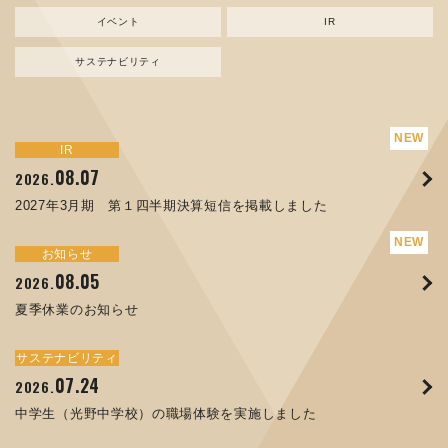
イベント
IR
サステナビリティ
サステナビリティ
トピックス
新規事業
お知らせ
イベント
IR
IR
08.07
08.05
07.17
04.03
08.07
07.24
04.10
2026.
2024.
2026.
2026.
2026.
2026.
2026.
2027年3月期 第１四半期決算短信を掲載しました
資源ごみAI 自動選別機 販売開始のお知らせ
夏季休業のお知らせ
ORANGE NEWS Vol. 014を掲載しました
MEX金沢2026 出展のご案内 ※終了しました
2027年3月期 第１四半期決算短信を掲載しました
中学生（光野中学校）の職場体験を実施しました
サステナビリティ
トピックス
お知らせ
お知らせ
イベント
IR
08.05
11.17
04.17
08.29
07.22
06.12
2026.
2025.
2026.
2025.
2026.
2026.
夏季休業のお知らせ
コラムを更新しました：MECT2025(メカトロテックジャパ
ORANGE NEWS Vol. 013を掲載しました
MECT 2025 出展のご案内 ※終了しました
譲渡制限付株式報酬としての自己株式の処分の割当完了に関
人材戦略を策定しました
ン2025)に出展しました！
するお知らせ[PDF 168kb]
サステナビリティ
サステナビリティ
トピックス
イベント
お知らせ
IR
07.24
10.01
04.16
03.26
2026.
2025.
2025.
2026.
09.02
07.07
2025.
2026.
中学生（光野中学校）の職場体験を実施しました
高松流技Vol.25を掲載しました
MEX金沢2025 出展のご案内 ※終了しました
「健康経営優良法人２０２６（大規模法人部門）」に認定さ
XWT-8 日本デザイン振興会賞受賞！
8月27日 個人投資家向け会社説明会（東京）の開催決定
れました