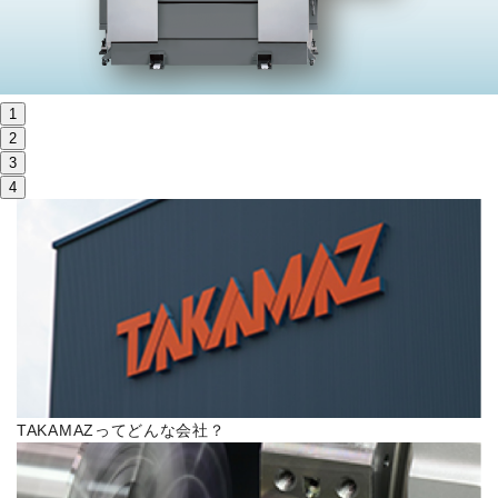
株主・投資家情報
サステナビリティ
1
採用
2
3
4
電子公告
お問い合わせ
高松流技
ご利用に際して
TAKAMAZってどんな会社？
当社のセキュリティへの取り組み
プライバシーポリシー