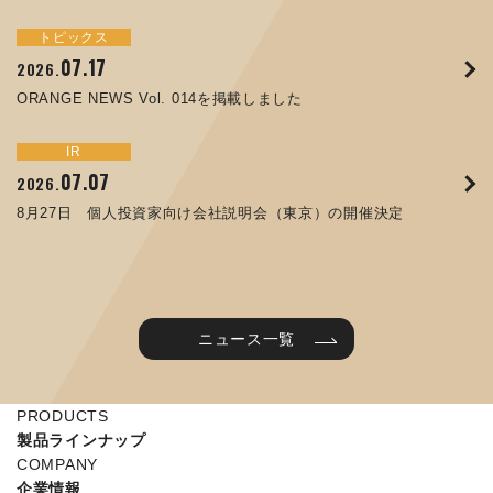
トピックス
イベント
サステナビリティ
トピックス
お知らせ
IR
09.10
09.26
2025.
2024.
07.17
05.29
06.26
12.09
2026.
2025.
2026.
2025.
ORANGE NEWS Vol. 011を掲載しました
JIMTOF2024 出展のご案内 ※終了しました
ORANGE NEWS Vol. 014を掲載しました
コラムを更新しました：MEX金沢2025(第61回機械工業見本
第65回定時株主総会のご報告を掲載しました
令和７年度石川県ワークライフバランス企業知事表彰「優良
市金沢)に出展しました！
企業賞」を受賞しました
トピックス
イベント
IR
IR
07.31
05.13
2025.
2024.
サステナビリティ
お知らせ
07.07
06.25
2026.
2026.
ORANGE NEWS Vol. 010を掲載しました
MEX金沢2024 学生向け会社説明コーナー予約のご案内 ※
05.15
12.04
2025.
2025.
8月27日 個人投資家向け会社説明会（東京）の開催決定
終了しました
譲渡制限付株式報酬としての自己株式の処分に関するお知ら
当社公式キャラクターを作りました
せ[PDF 230kb]
2025年度 学生向け工場見学を実施しました
ニュース一覧
PRODUCTS
製品ラインナップ
COMPANY
企業情報