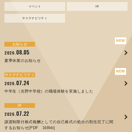
イベント
IR
サステナビリティ
サステナビリティ
トピックス
お知らせ
新規事業
お知らせ
イベント
IR
08.05
08.05
07.17
04.03
07.22
07.24
04.10
2026.
2024.
2026.
2026.
2026.
2026.
2026.
夏季休業のお知らせ
資源ごみAI 自動選別機 販売開始のお知らせ
夏季休業のお知らせ
ORANGE NEWS Vol. 014を掲載しました
MEX金沢2026 出展のご案内 ※終了しました
譲渡制限付株式報酬としての自己株式の処分の割当完了に関
中学生（光野中学校）の職場体験を実施しました
するお知らせ[PDF 168kb]
サステナビリティ
サステナビリティ
トピックス
お知らせ
イベント
IR
07.24
11.17
04.17
08.29
06.12
2026.
2025.
2026.
2025.
2026.
07.07
2026.
中学生（光野中学校）の職場体験を実施しました
コラムを更新しました：MECT2025(メカトロテックジャパ
ORANGE NEWS Vol. 013を掲載しました
MECT 2025 出展のご案内 ※終了しました
人材戦略を策定しました
ン2025)に出展しました！
8月27日 個人投資家向け会社説明会（東京）の開催決定
サステナビリティ
トピックス
イベント
IR
お知らせ
IR
07.22
10.01
04.16
03.26
2026.
2025.
2025.
2026.
09.02
07.01
2025.
2026.
譲渡制限付株式報酬としての自己株式の処分の割当完了に関
高松流技Vol.25を掲載しました
MEX金沢2025 出展のご案内 ※終了しました
「健康経営優良法人２０２６（大規模法人部門）」に認定さ
するお知らせ[PDF 168kb]
XWT-8 日本デザイン振興会賞受賞！
コーポレートガバナンス報告書を更新しました
れました