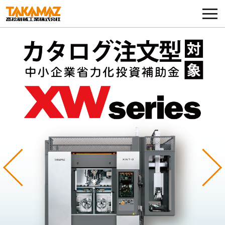
各種お問い合わせ・部品注文
採用に関してはこちらから
企業情報
展示会・イベント
ニュース
コラム
Previous
Ne
製品ラインナップ
サービス／サポート