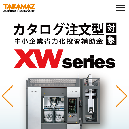
各種お問い合わせ・部品注文
採用に関してはこちらから
企業情報
展示会・イベント
ニュース
コラム
Previous
Ne
製品ラインナップ
サービス／サポート