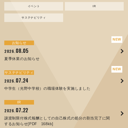
イベント
IR
サステナビリティ
サステナビリティ
トピックス
お知らせ
新規事業
お知らせ
イベント
IR
08.05
08.05
07.17
04.03
07.22
07.24
04.10
2026.
2024.
2026.
2026.
2026.
2026.
2026.
夏季休業のお知らせ
資源ごみAI 自動選別機 販売開始のお知らせ
夏季休業のお知らせ
ORANGE NEWS Vol. 014を掲載しました
MEX金沢2026 出展のご案内 ※終了しました
譲渡制限付株式報酬としての自己株式の処分の割当完了に関
中学生（光野中学校）の職場体験を実施しました
するお知らせ[PDF 168kb]
サステナビリティ
サステナビリティ
トピックス
お知らせ
イベント
IR
07.24
11.17
04.17
08.29
06.12
2026.
2025.
2026.
2025.
2026.
07.07
2026.
中学生（光野中学校）の職場体験を実施しました
コラムを更新しました：MECT2025(メカトロテックジャパ
ORANGE NEWS Vol. 013を掲載しました
MECT 2025 出展のご案内 ※終了しました
人材戦略を策定しました
ン2025)に出展しました！
8月27日 個人投資家向け会社説明会（東京）の開催決定
サステナビリティ
トピックス
イベント
IR
お知らせ
IR
07.22
10.01
04.16
03.26
2026.
2025.
2025.
2026.
09.02
07.01
2025.
2026.
譲渡制限付株式報酬としての自己株式の処分の割当完了に関
高松流技Vol.25を掲載しました
MEX金沢2025 出展のご案内 ※終了しました
「健康経営優良法人２０２６（大規模法人部門）」に認定さ
するお知らせ[PDF 168kb]
XWT-8 日本デザイン振興会賞受賞！
コーポレートガバナンス報告書を更新しました
れました