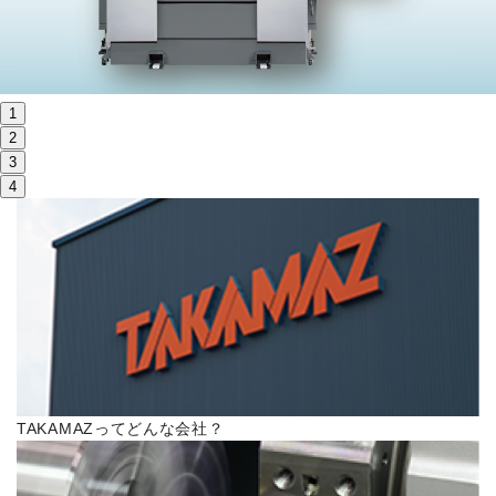
株主・投資家情報
サステナビリティ
1
採用
2
3
4
電子公告
お問い合わせ
高松流技
ご利用に際して
TAKAMAZってどんな会社？
当社のセキュリティへの取り組み
プライバシーポリシー