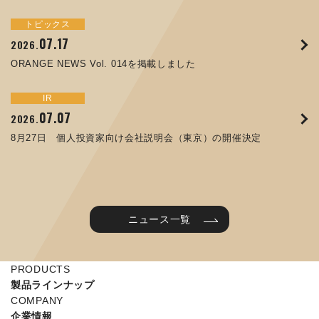
トピックス
イベント
サステナビリティ
トピックス
お知らせ
IR
09.10
09.26
2025.
2024.
07.17
05.29
06.26
12.09
2026.
2025.
2026.
2025.
ORANGE NEWS Vol. 011を掲載しました
JIMTOF2024 出展のご案内 ※終了しました
ORANGE NEWS Vol. 014を掲載しました
コラムを更新しました：MEX金沢2025(第61回機械工業見本
第65回定時株主総会のご報告を掲載しました
令和７年度石川県ワークライフバランス企業知事表彰「優良
市金沢)に出展しました！
企業賞」を受賞しました
トピックス
イベント
IR
IR
07.31
05.13
2025.
2024.
サステナビリティ
お知らせ
07.07
06.25
2026.
2026.
ORANGE NEWS Vol. 010を掲載しました
MEX金沢2024 学生向け会社説明コーナー予約のご案内 ※
05.15
12.04
2025.
2025.
8月27日 個人投資家向け会社説明会（東京）の開催決定
終了しました
譲渡制限付株式報酬としての自己株式の処分に関するお知ら
当社公式キャラクターを作りました
せ[PDF 230kb]
2025年度 学生向け工場見学を実施しました
ニュース一覧
PRODUCTS
製品ラインナップ
COMPANY
企業情報