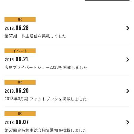
株主・投資家情報
IR
サステナビリティ
06.28
2018.
第57期 株主通信を掲載しました
採用
イベント
電子公告
06.21
2018.
広島プライベートショー2018を開催しました
お問い合わせ
IR
高松流技
06.20
2018.
2018年3月期 ファクトブックを掲載しました
ご利用に際して
IR
当社のセキュリティへの取り組み
06.07
2018.
第57回定時株主総会招集通知を掲載しました
プライバシーポリシー