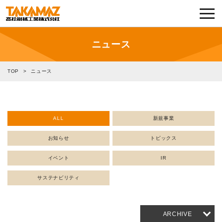
各種お問い合わせ・部品注文
採用に関してはこちらから
ニュース
企業情報
TOP
>
ニュース
展示会・イベント
ALL
新規事業
ニュース
お知らせ
トピックス
コラム
イベント
IR
製品ラインナップ
サステナビリティ
サービス／サポート
ARCHIVE